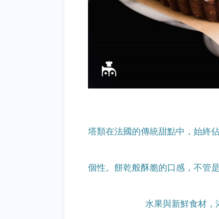
塔類在法國的傳統甜點中，始終
個
性。餅乾般酥脆的口感，不管
水
果與新鮮食材，