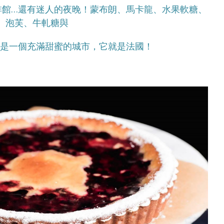
啡館…還有迷人的夜晚！蒙布朗、馬卡龍、水果軟糖、
泡芙、牛軋糖與
這是一個充滿甜蜜的城市，它就是法國！