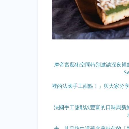
摩帝富藝術空間特別邀請深夜裡的法國
S
裡的法國手工甜點！」與大家分
法
國手工甜點以豐富的口味與新鮮
表，其品牌中還蘊含著時代的「新