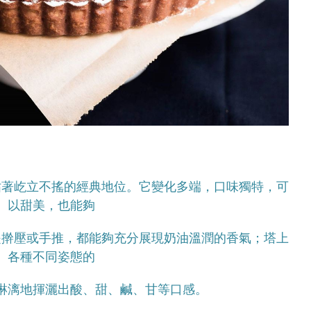
佔著屹立不搖的經典地位。它變化多端，口味獨特，可
以甜美，也能夠
是擀壓或手推，都能夠充分展現奶油溫潤的香氣；塔上
各種不同姿態的
淋漓地揮灑出酸、甜、鹹、甘等口感。