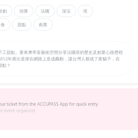
新創
排隊
法國
深法
塔
美食
甜點
創業
手工甜點」要來摩帝富藝術空間分享法國塔的歷史及創業心路歷程
012年甫出道便在網路上造成轟動，讓台灣人都成了夜貓子，在
甜點？
your ticket from the ACCUPASS App for quick entry.
he event organizer.