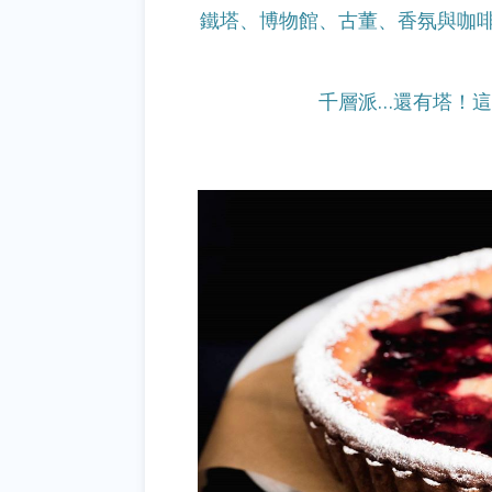
鐵塔、博物館、古董、香氛與咖
千
層派…還有塔！