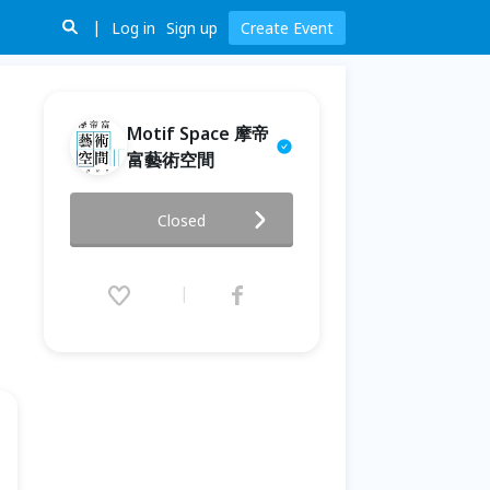
Log in
Sign up
Create Event
Motif Space 摩帝
富藝術空間
Motif Space【風格繆思】
Closed
Sweet Midnight, Sweet
Tart! 愛上深夜裡的法國手工甜
點 法國塔知識與品牌創業分享
(附深法 x Motif Space 甜點組
合)
2016.09.20 (Tue) 19:15 - 21:15
(GMT+8)