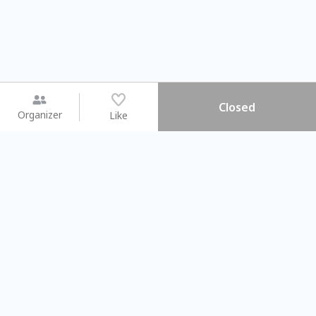
Closed
Organizer
Like
You may like
2026.08.15 (Sat) - 08.22 (Sat)
2026.08.15 (Sat) - 08
【親子手作體驗】哈東派對！
「共織宇宙」