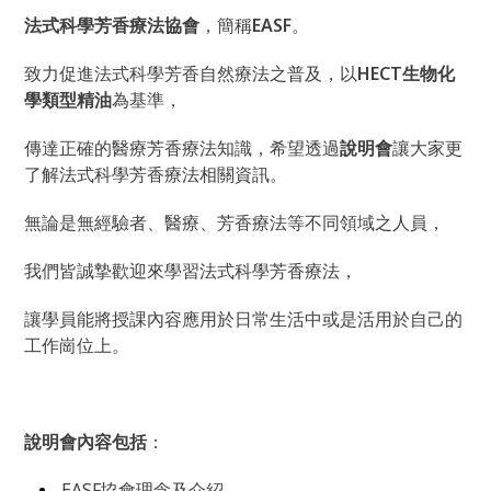
法式科學芳香療法協會
，簡稱
EASF
。
致力促進法式科學芳香自然療法之普及，以
HECT生物化
學類型精油
為基準，
傳達正確的醫療芳香療法知識，希望透過
說明會
讓大家更
了解法式科學芳香療法相關資訊。
無論是無經驗者、醫療、芳香療法等不同領域之人員，
我們皆誠摯歡迎來學習法式科學芳香療法，
讓學員能將授課內容應用於日常生活中或是活用於自己的
工作崗位上。
說明會內容包括
：
EASF協會理念及介紹