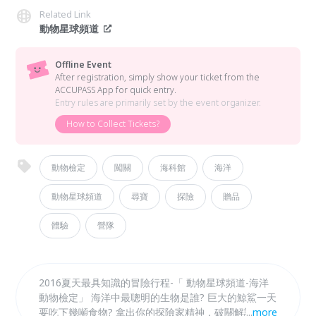
Related Link
動物星球頻道
Offline Event
After registration, simply show your ticket from the
ACCUPASS App for quick entry.
Entry rules are primarily set by the event organizer.
How to Collect Tickets?
動物檢定
闖關
海科館
海洋
動物星球頻道
尋寶
探險
贈品
體驗
營隊
2016夏天最具知識的冒險行程-「 動物星球頻道-海洋
動物檢定」 海洋中最聰明的生物是誰? 巨大的鯨鯊一天
要吃下幾噸食物? 拿出你的探險家精神，破關解謎，探
...
more