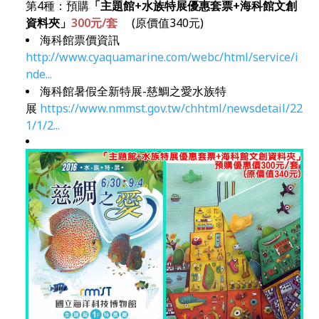
第4種：預購
「主題館
+
水族特展優惠套票
+
海科館文創
資料夾」
300元/套
(原價值340元)
海科館票價資訊
http://www.cyaquamarine.com/webc/html/service/i
nde...
海科館暑假全新特展-慈鯛之愛水族特
展
https://www.nmmst.gov.tw/chhtml/newsdetail/22
1/1/2...