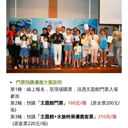
門票預購優惠方案說明
第1種：線上報名，至現場購票，須憑主題館門票入場
參加
第2種：預購
「主題館門票」
160元/張
(原全票200元/
張)
第3種：預購
「主題館
+
水族特展優惠套票」
210元/張
(原套票220元/張)