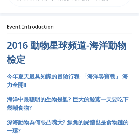
索海洋奧秘， 通過檢定者不但可獲得證書，還有動物
星球頻道獨家好禮喔 ! 活動就在國立海洋科技博物館，
海力全開，迎接挑戰!
Event Introduction
2016 動物星球頻道-
海洋動物
檢定
今年夏天最具知識的冒險行程-「海洋尋寶戰」 海
力全開!!
海洋中最聰明的生物是誰? 巨大的鯨鯊一天要吃下
幾噸食物?
深海動物為何眼凸嘴大? 鯨魚的屍體也是食物鏈的
一環?