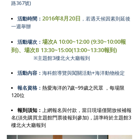
路367號)
2016年8月20日
活動時間：
，若遇天候因素則延後
一週舉辦
場次A 10:00~12:00 (9:30~10:00報
活動場次：
到)、場次B 13:30~15:00(13:00~13:30報到)
※主題館3樓北火大廳報到
活動內容：
海科館導覽與闖關活動+海洋動物檢定
報名資格：
熱愛海洋的7歲~99歲之民眾 ，每場限
120位
報到須知：
上網報名與付款，當日現場僅開放候補報
名(須先購買主題館門票後報到參加)，請準時於主題館3
樓北火大廳報到