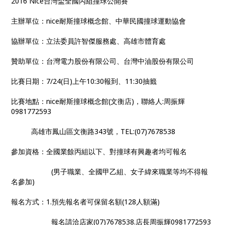
2016 Nice
台灣盃全國丙組撞球公開賽
主辦單位：
nice
耐斯撞球概念館、中華民國撞球運動協會
協辦單位：立法委員許智傑服務處、高雄市體育處
贊助單位：台灣電力股份有限公司、台灣中油股份有限公司
比賽日期：
7/24(
日
)
上午
10:30
報到、
11:30
抽籤
比賽地點：
nice
耐斯撞球概念館
(
文衡店
)
，聯絡人
:周振輝
0981772593
高雄市鳳山區文衡路343號，
TEL:(07)7678538
參加資格：全國業餘丙組以下、對撞球有興趣者均可報名
(
男子職業、全國甲乙組、女子緯來職業等均不得報
名參加
)
報名方式：
1.
預先報名者可保留名額
(128
人額滿
)
報名請洽店家(07)7678538.店長周振輝0981772593