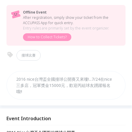
Offline Event
After registration, simply show your ticket from the
ACCUPASS App for quick entry.
Entry rules are primarily set by the event organizer.
How to Collect Tickets?
撞球比賽
2016 nice台灣盃全國撞球公開賽又來嘍!...7/24在nice
三多店，冠軍獎金15000元，歡迎丙組球友踴躍報名
哦!!
Event Introduction