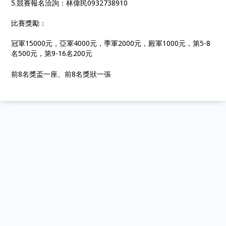
5.
競賽報名洽詢：林偉民
0932738910
比賽獎勵：
冠軍
15000
元，亞軍
4000
元，季軍
2000
元，殿軍
1000
元，第
5-8
名
500
元，第
9-16
名
200
元
前
8
名獎盃一座、前
8
名獎狀一張