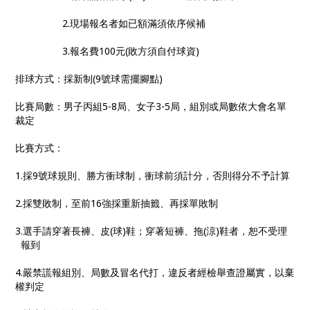
2.
現場報名者如已額滿須依序候補
3.
報名費
100
元
(
敗方須自付球資
)
排球方式：採新制
(9
號球需擺腳點
)
比賽局數：男子丙組
5-8
局、女子
3-5
局，組別或局數依大會名單
裁定
比賽方式：
1.
採
9
號球規則、勝方衝球制，衝球前須計分，否則得分不予計算
2.
採雙敗制，至前
16
強採重新抽籤、再採單敗制
3.
選手請穿著長褲、皮
(
球
)
鞋；穿著短褲、拖
(
涼
)
鞋者，恕不受理
報到
4.
嚴禁謊報組別、局數及冒名代打，違反者經檢舉查證屬實，以棄
權判定