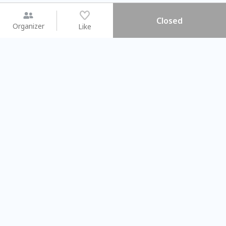
Closed
Organizer
Like
You may like
2026.08.15 (Sat) - 08.22 (Sat)
2026.08.15 (Sat) - 0
【親子手作體驗】哈東派對！
「共織宇宙」
比哈皮、東窩蕊
共織宇宙】 
Taipei City
New Taipei C
#
歡迎新手
1354
12
#
植物生態瓶