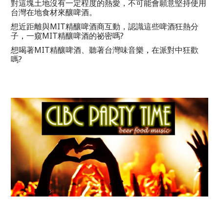
對這塊土地沒有一定程度的熱愛，不可能會願意堅持使用
台灣在地食材來釀啤酒
。
想近距離與MIT精釀啤酒商互動，認識這些啤酒狂熱分
子
，
一窺MIT精釀啤酒的祕密嗎? 
想喝著MIT精釀啤酒、聽著台灣味音樂
，
在派對中狂歡
嗎
? 