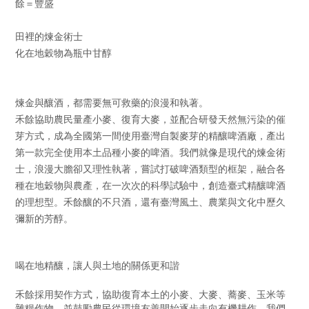
餘＝豐盛
田裡的煉金術士
化在地穀物為瓶中甘醇
煉金與釀酒，都需要無可救藥的浪漫和執著。
禾餘協助農民量產小麥、復育大麥，並配合研發天然無污染的催
芽方式，成為全國第一間使用臺灣自製麥芽的精釀啤酒廠，產出
第一款完全使用本土品種小麥的啤酒。我們就像是現代的煉金術
士，浪漫大膽卻又理性執著，嘗試打破啤酒類型的框架，融合各
種在地穀物與農產，在一次次的科學試驗中，創造臺式精釀啤酒
的理想型。禾餘釀的不只酒，還有臺灣風土、農業與文化中歷久
彌新的芳醇。
喝在地精釀，讓人與土地的關係更和諧
禾餘採用契作方式，協助復育本土的小麥、大麥、蕎麥、玉米等
雜糧作物，並鼓勵農民從環境友善開始逐步走向有機耕作。我們