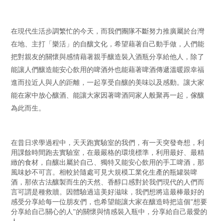
在現代生活步調繁忙的今天，而我們團隊不斷努力推廣屬於台灣
在地、主打「樂活」的自釀文化，希望藉著自己動手做，人們能
把對親友的關懷與感情藉著親手釀造裝入酒瓶分享給他人，除了
能讓人們釀造能安心飲用的啤酒外也能藉著啤酒傳遞溫暖跟幸福
進而拉近人與人的距離，一起享受自釀的美味以及感動。讓大家
能在家中放心釀酒、能讓大家因著啤酒同家人般聚再一起，傢釀
為此而生。
在昔日求學過程中，天天跑實驗室的我們，有一天突發奇想，利
用課餘時間跑去實驗室，在最嚴格的環境標準，利用最好、最精
緻的食材，自釀出屬於自己、獨特又能安心飲用的手工啤酒，那
風味妙不可言。相較於隨處可見大規模工業化生產的瓶罐裝啤
酒，那依古法釀製而生的天然、香醇口感對於我們現代的人們而
言可謂是種救贖。因體驗過這美好滋味，我們想將這最棒最好的
感受分享給每一位朋友們，也希望能讓大家在釀造時把這個"想要
分享給自己關心的人"的關懷與情感裝入瓶中，分享給自己最愛的