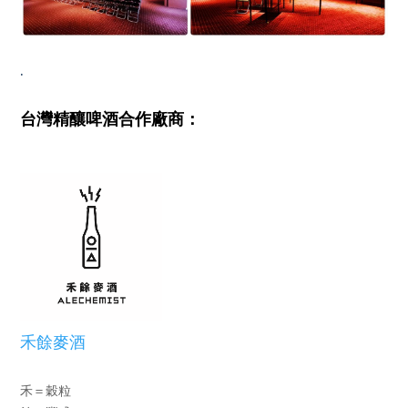
.
台灣精釀啤酒合作廠商：
禾餘麥酒
禾＝穀粒