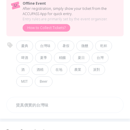
Offline Event
After registration, simply show your ticket from the
ACCUPASS App for quick entry.
Entry rules are primarily set by the event organizer.
How to Collect Tickets?
慶典
台灣味
暑假
微醺
乾杯
啤酒
夏季
精釀
夏日
台灣
酒
酒精
在地
農業
派對
MIT
Beer
貨真價實的台灣味