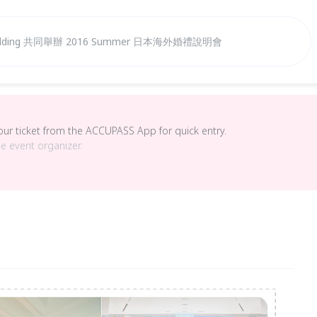
e Wedding 共同舉辦 2016 Summer 日本海外婚禮說明會
your ticket from the ACCUPASS App for quick entry.
he event organizer.