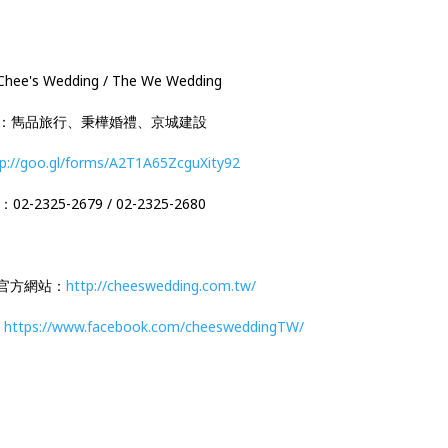
's Wedding / The We Wedding
：雋品旅行、秉樺婚禮、京城建設
p://goo.gl/forms/A2T1A65ZcguXity92
2-2325-2679 / 02-2325-2680
ing官方網站：
http://cheeswedding.com.tw/
：
https://www.facebook.com/cheesweddingTW/