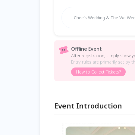
Chee's Wedding & The W
Offline Event
After registration, simply show 
Entry rules are primarily set by t
How to Collect Tickets?
Event Introduction