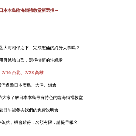
日本本島臨海婚禮教堂新選擇～
藍大海相伴之下，完成您倆的終身大事嗎？
用再勉強自己，選擇擁擠的沖繩啦！
7/16 台北、7/23 高雄
我們遨遊日本廣島、大津、鎌倉
ding將帶大家了解日本本島最有特色的臨海婚禮教堂
夏日午後參與我們的免費說明會
午茶點，機會難得，名額有限，請提早報名