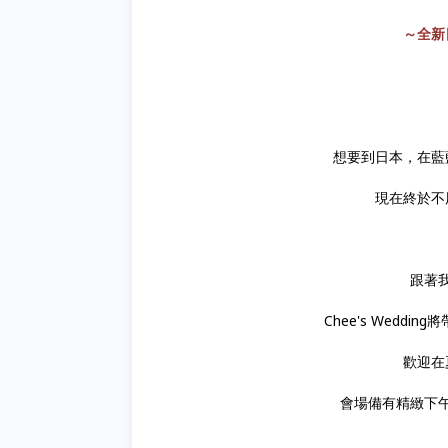
～全新
想要到日本，在藍
現在終於不
跟著
Chee's Wed
歡迎在
會場備有精緻下