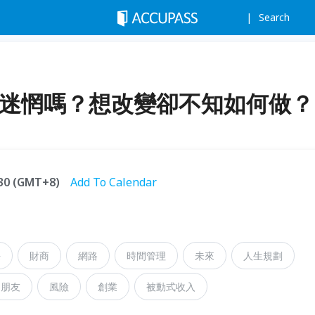
Search
來迷惘嗎？想改變卻不知如何做？
:30 (GMT+8)
Add To Calendar
長
財商
網路
時間管理
未來
人生規劃
朋友
風險
創業
被動式收入