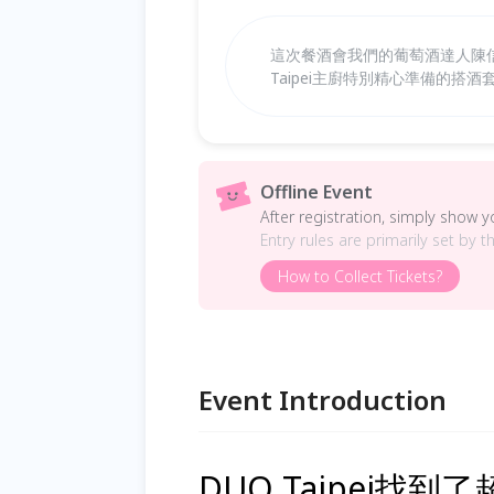
這次餐酒會我們的葡萄酒達人陳信源 
Taipei主廚特別精心準備的搭酒套
Offline Event
After registration, simply show 
Entry rules are primarily set by t
How to Collect Tickets?
Event Introduction
DUO Taipei找