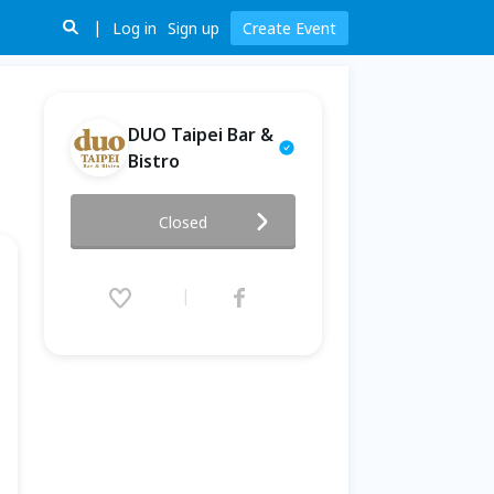
Log in
Sign up
Create Event
DUO Taipei Bar &
Bistro
6/19(日) DUO Taipei 義大利餐
Closed
酒會
2016.06.19 (Sun) 15:00 - 18:00
(GMT+8)