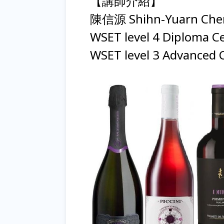
【講師介紹】
陳信源 Shihn-Yuarn Ch
WSET level 4 Diploma
WSET level 3 Advance