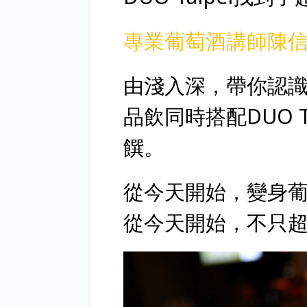
專業葡萄酒講師陳信源 S
由淺入深，帶你認
品飲同時搭配DUO 
饌。
從今天開始，變身
從今天開始，不只