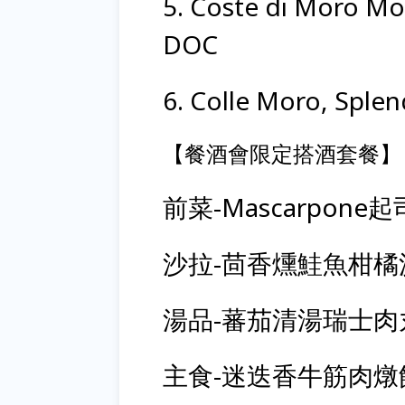
5. Coste di Moro Mo
DOC
6. Colle Moro, Spl
【餐酒會限定搭酒套餐】
前菜-Mascarpon
沙拉-茴香燻鮭魚柑橘
湯品-蕃茄清湯瑞士肉
主食-迷迭香牛筋肉燉