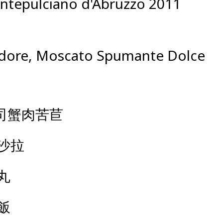
ntepulciano d'Abruzzo 2011
endore, Moscato Spumante Dolce
e起司蟹肉苦苣
沙拉
丸
飯