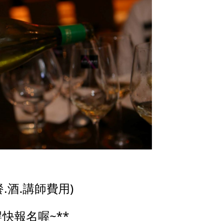
(含餐.酒.講師費用)
趕快報名喔~**