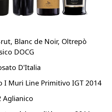
rut, Blanc de Noir, Oltrepò
ssico DOCG
sato D'Italia
o I Muri Line Primitivo IGT 2014
 Aglianico