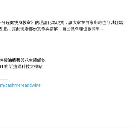
的一分鐘健瘦身教室》的理論化為現實，讓大家在自家廚房也可以輕鬆
甜點，搭配現場部份實作與講解，自己做料理也很簡單～
檸檬油醋醬與花生醬餅乾
31號 近捷運科技大樓站
——
com/cashmereandwine