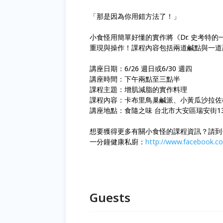
「那是因為你用錯方法了！」
小食怪用簡單好懂的實作將《Dr. 史考特
重現與操作！課程內容包括兩道鹹點與一道
講座日期：6/26 週日或6/30 週四
講座時間：下午兩點至三點半
課程主題：增肌減脂的實作料理
課程內容：卡布里鳥巢鹹派、小黃瓜沙拉佐
講座地點：食隨之味 台北市大安區瑞安街1
想要獲得更多有關小食怪的課程資訊？請到
一分鐘健康私廚：
http://www.facebook.
Guests