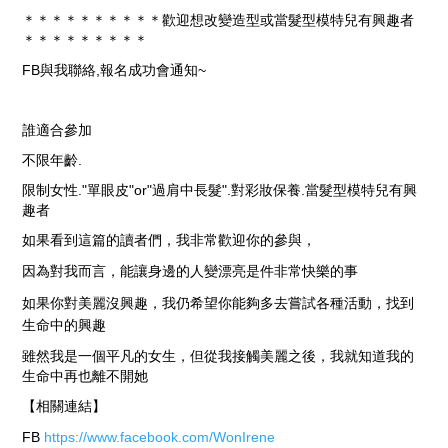
＊＊＊＊＊＊＊＊＊＊歡迎想改變造型或當髮型模特兒有興趣者
＊＊＊＊＊＊＊＊＊
FB與我聯絡,報名成功會通知~
誰適合參加
不限年齡
.
限制女性
."單眼皮"or"過肩中長髮"
.對彩妝保養.當髮型模特兒
有興
趣者
如果看到這篇的讀者們，我非常歡迎你的參與，
因為對我而言，能讓身邊的人變漂亮是件非常快樂的事
如果你對美麗沒興趣，我仍希望你能夠多去嘗試各種活動，找到
生命中的興趣
雖然我是一個平凡的女生，但從我接觸美麗之後，我就知道我的
生命中再也離不開她
【相關連結】
FB
https://www.facebook.com/WonIrene