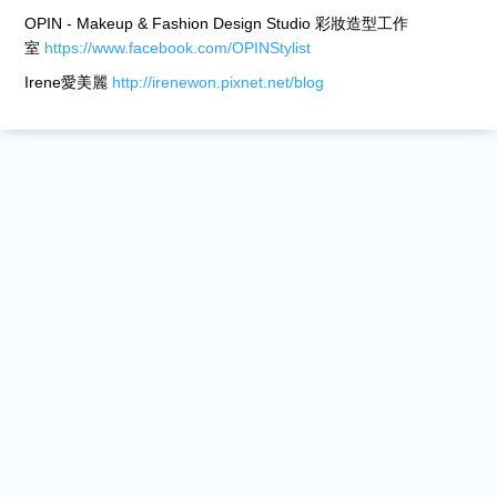
OPIN - Makeup & Fashion Design Studio 彩妝造型工作
室
https://www.facebook.com/OPINStylist
Irene愛美麗
http://irenewon.pixnet.net/blog