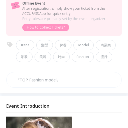
Offline Event
After registration, simply show your ticket from the
ACCUPASS App for quick entry.
Entry rules are primarily set by the event organizer.
How to Collect Tickets?
Irene
髮型
保養
Model
商業案
彩妝
美麗
時尚
fashion
流行
『TOP Fashion model』
Event Introduction