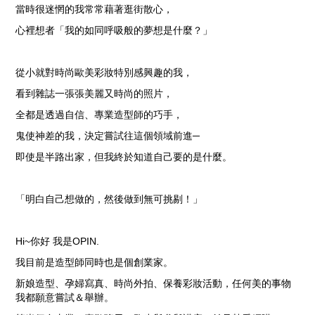
當時很迷惘的我常常藉著逛街散心，
心裡想者「我的如同呼吸般的夢想是什麼？」
從小就對時尚歐美彩妝特別感興趣的我，
看到雜誌一張張美麗又時尚的照片，
全都是透過自信、專業造型師的巧手，
鬼使神差的我，決定嘗試往這個領域前進─
即使是半路出家，但我終於知道自己要的是什麼。
「明白自己想做的，然後做到無可挑剔！」
Hi~你好 我是OPIN.
我目前是造型師同時也是個創業家。
新娘造型、孕婦寫真、時尚外拍、保養彩妝活動，任何美的事物
我都願意嘗試＆
舉辦。