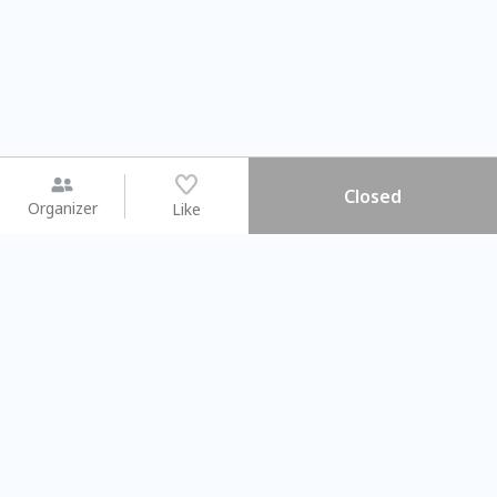
Closed
Organizer
Like
You may like
2026.08.15 (Sat) - 08.22 (Sat)
2026.08.15 (Sat) - 08