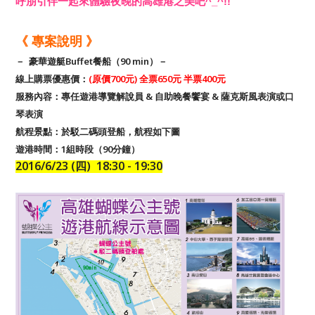
呼朋引伴一起來體驗夜晚的高雄港之美吧^_^!!
《 專案說明 》
－ 豪華遊艇Buffet餐船（90 min）－
線上購票優惠價：
(原價700元)
全票
650
元 半票400元
服務內容：專任遊港導覽解說員 & 自助晚餐饗宴 & 薩克斯風表演或口
琴表演
航程景點：於駁二碼頭登船，航程如下圖
遊港時間：1組時段（90分鐘）
2016/6/23 (四) 18:30 - 19:30