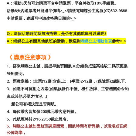
A：活動8天前可於購票平台申請退票，平台將收取10%手續費。
活動8天內退票者只能退半價唷>_<!請致電蝴蝶公主客服(07)532-9888
申請退票，建議可申請改搭乘日期唷^_^
Q：這個活動時間我無法搭乘，是否有其他航班可以選呢?
A：蝴蝶公主有開其他航班的活動，歡迎到
蝴蝶公主活動首頁
參考^_^
《 購票注意事項 》
1、搭乘蝴蝶公主號，請提早航班開航
30分鐘
前抵達高雄駁二碼頭更換
登船證明。
2、票種定義：(全票)12歲(含)以上，(半票)2-12歲，(保險票)2歲以下。
3、如遇不可抗拒之因素(如氣候條件不佳、機件故障、主管機關命令約
束或其他必要之情況…)
船公司有權決定是否開航。
4、每位乘客皆加保200萬元乘客意外險。
5、此航班將於2/16 23:59截止報名。
5、蝴蝶公主號如因航班調度因素，開航時間有所異動，以現場或官網
公佈為準，