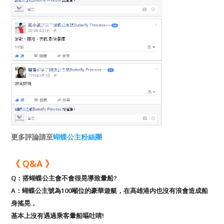
更多評論請至
蝴蝶公主粉絲團
《 Q&A 》
Q：搭蝴蝶公主會不會很晃導致暈船?
A：蝴蝶公主號為100噸位的豪華遊艇，在高雄港內也沒有浪會造成船
身搖晃，
基本上沒有遇過乘客暈船嘔吐唷!