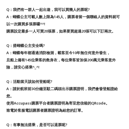
Q：我們有一群人一起出遊，我可以買幾人的票呢?
A：蝴蝶公主可載人數上限為145人，購票者留一個聯絡人的資料就可
以一次購買多張票囉^^!
購票設定最多一人可買20張票，如果要買超過20張可以下訂兩次。
Q：搭蝴蝶公主安全嗎?
A：蝴蝶每年都通過消防檢測，載客至今10年無任何意外發生，
且船上備有145位乘客的救身衣，每位乘客皆加保200萬元乘客意外
險，請安心搭乘^_^!
Q：活動當天該如何登船呢?
A：請於航班前30分鐘至駁二碼頭出示購票證明，我們會發登船證給
您。
使用Accupass購票平台者購票證明為寄至您信箱的QRcode。
致電於客服電話購票者購票證明為給您的訂單。
Q：有事無法搭乘，是否可以退票呢?