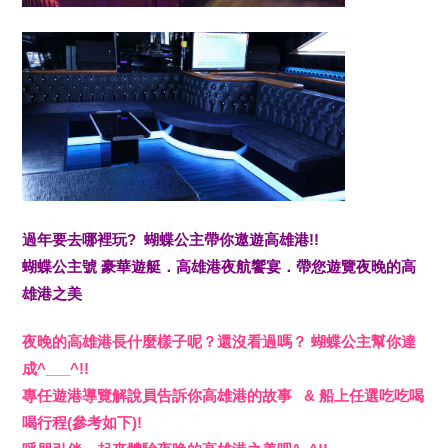
過年要去哪裡玩? 蝴蝶公主帶你遨遊高雄港!!
蝴蝶公主號 豪華遊艇．高雄港夜航饗宴．帶您遊覽夜晚的高
雄港之美
夜晚的高雄港長什麼樣子呢？還沒看過嗎？ 蝴蝶公主幫你達
成^___^!!
專任遊港導覽解說員告訴你高雄港的故事 & 船上任選吃吃喝
喝行程(參考如下)!