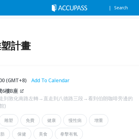
Search
態雕塑計畫
7:00 (GMT+8)
Add To Calendar
6樓B座
→走到敦化南路左轉→直走到八德路三段→看到伯朗咖啡旁邊的
館)
雕塑
免費
健康
慢性病
增重
脂肪
保健
美食
拳擊有氧