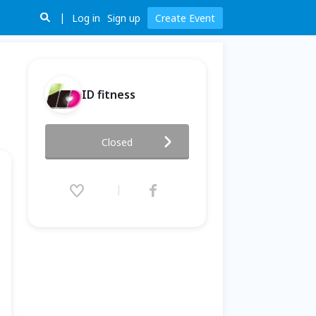
Log in
Sign up
Create Event
ID fitness
60 day-夏日體態雕塑計畫
Closed
2016.05.26 (Thu) 14:00 - 17:00
(GMT+8)