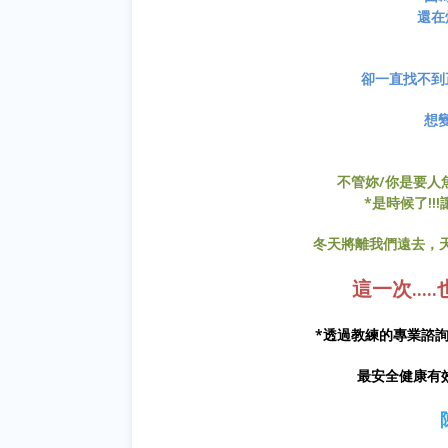
還在
卻一直找不到
想
不管妳/你是要人魚
*是時候了!!
冬天將離我們遠去，天
這一次...
*透過教練的專業諮
最安全健康有效的