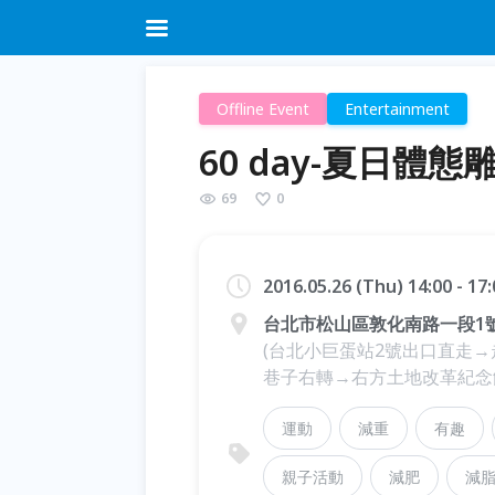
Offline Event
Entertainment
60 day-夏日體
69
0
2016.05.26 (Thu) 14:00 - 1
台北市松山區敦化南路一段1號
(台北小巨蛋站2號出口直走
巷子右轉→右方土地改革紀念
運動
減重
有趣
親子活動
減肥
減