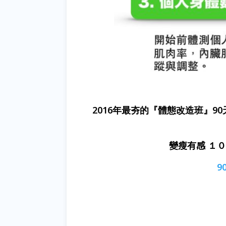
2016年最夯的『體態改造班』9
變瘦有感 １
9