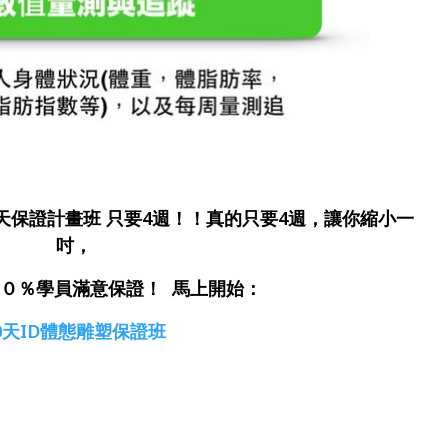
0天保證計畫班 只要4週！！真的只要4週，讓你縮小一
吋，
００％學員滿意保證！ 馬上開始：
0天ID體態雕塑保證班