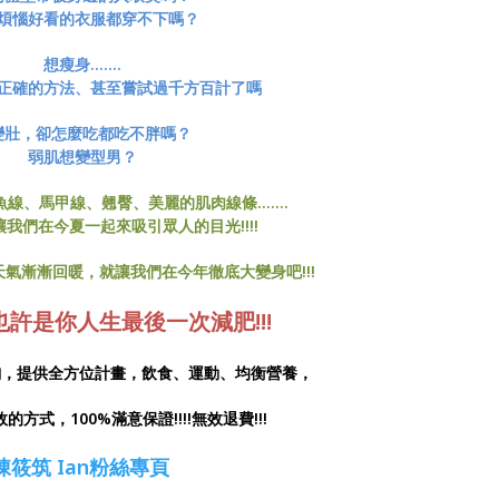
煩惱好看的衣服都穿不下嗎？
想瘦身.......
正確的方法、甚至嘗試過千方百計了嗎
變壯，卻怎麼吃都吃不胖嗎？
弱肌想變型男？
線、馬甲線、翹臀、美麗的肌肉線條.......
!讓我們在今夏一起來吸引眾人的目光!!!!
氣漸漸回暖，就讓我們在今年徹底大變身吧!!!
..也許是你人生最後一次減肥!!!
詢，提供全方位計畫，飲食、運動、均衡營養，
方式，100%滿意保證!!!!無效退費!!!
陳筱筑 Ian粉絲專頁