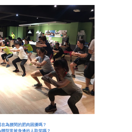
還在為腰間的肥肉困擾嗎？
為體型常被身邊的人取笑嗎？