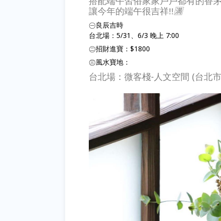
搭配端午習俗家家戶戶都有的香茅
讓今年的端午很吉祥!!
🈵
㊀良辰吉時
台北場：5/31、6/3 晚上 7:00
㊁招財進寶：$1800
㊂風水寶地：
台北場：微客棧-人文空間 (台北市