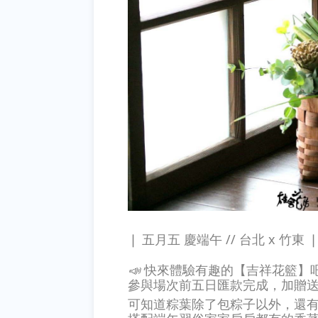
❘ 五月五 慶端午 // 台北 x 竹東 
📣
快來體驗有趣的【吉祥花籃】
參與場次前五日匯款完成，加贈
可知道粽葉除了包粽子以外，還有