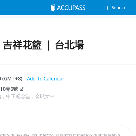
Search
/ 吉祥花籃 ❘ 台北場
00 (GMT+8)
Add To Calendar
10弄6號
站，中正紀念堂，金甌女中
其他有趣的變化呢! 搭配端午習俗家家戶戶都有的香茅,菖蒲等植