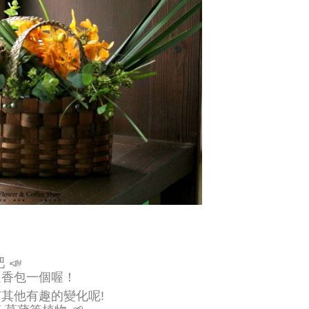
❘
吧
📣
送香包一個喔！
其他有趣的變化呢!