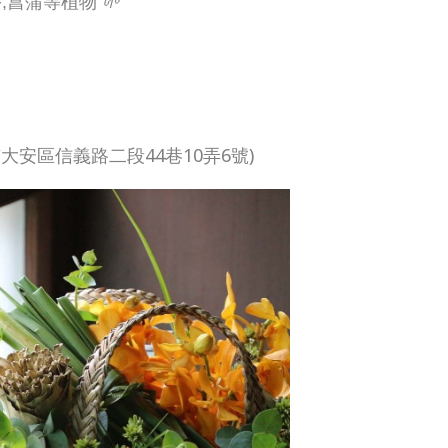
,菖蒲等植物
🌱
大安區信義路二段44巷10弄6號)