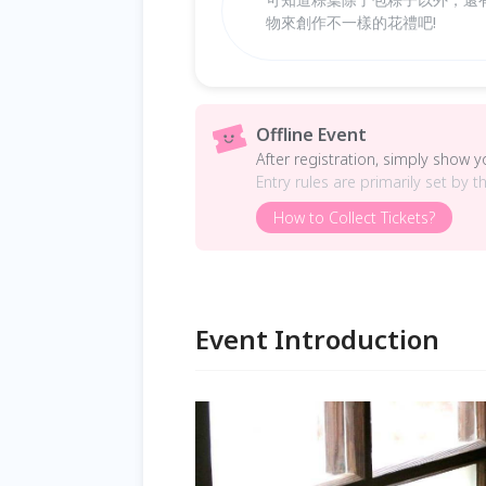
物來創作不一樣的花禮吧!
Offline Event
After registration, simply show 
Entry rules are primarily set by t
How to Collect Tickets?
Event Introduction