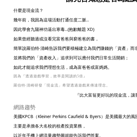
什麼是現金流？
幾年前，我因為這場活動打通任度二脈...
因此學會九陽神功逼出寒毒...(抱歉離題 XD)
如果曾經聽過或沒看完富爸爸與窮爸爸的書，
簡單說羅伯特‧清崎告訴我們要積極建立為我們賺錢的「資產」而
並將我們的「資產收入」追求到可以應付我們日常生活開銷；
如此才能追求我們理想生活，成為富爸爸或富媽媽。
因為『透過遊戲學習，效率是閱讀的5倍』
羅伯特‧清崎研發「現金流」希望透過遊戲來傳達理念。
『比大富翁更好玩的現金流，讓我
網路趨勢
美國KPCB（Kleiner Perkins Caufield & Byers）是美國最大
主要是承擔各大名校的校產投資業務，
以近年手機上網流量趨勢圖就能告訴我們答案。