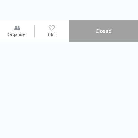
Closed
Organizer
Like
You may like
2026.08.15 (Sat) - 08.22 (Sat)
2026.08.15 (Sat) - 0
【親子手作體驗】哈東派對！
「共織宇宙」
比哈皮、東窩蕊
共織宇宙】 