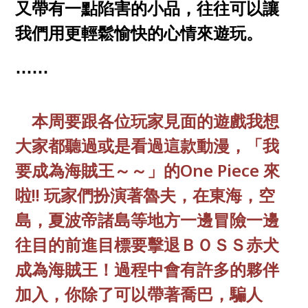
又帶有一點陷害的小品，往往可以讓
我們用更輕鬆愉快的心情來遊玩。
⋯⋯
本周要跟各位玩家見面的遊戲我想
大家都聽過或是看過這款動漫
，「我
要成為海賊王～～」的One Piece 來
啦!! 玩家們扮演著魯夫，在東海，空
島，夏波帝諸島等地方一邊冒險一邊
往目的前進目標要擊退ＢＯＳＳ赤犬
成為海賊王！過程中會有許多的夥伴
加入，你除了可以帶著喬巴，騙人