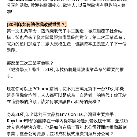
分享的活動, 歡迎各歐洲校友, 歐洲人, 以及對歐洲有興趣的人參
加!
[3D列印如何讓你我改變世界？]
第一次工業革命，蒸汽機取代了手工製造，徹底顛覆了社會
結
構，卻也帶來了資本階級跟無產階級的對立；第二次工業
革命，
電力的應用加速了工廠大規模生產，也讓資本主義進
入了下一個
階段。
那麼第三次工業革命呢？
《經濟學人》指出，3D列印技術將是這波產業革命的重要
的推
手。
現在你可以上PChome購物，花不到三萬元買下一台3
D列印機，
這是個機會均等，人人都可以是成為「自造者」
的時代！你正站
在這變動的浪頭，該如何掌握讓自己翻身的
契機？
身為3D列印全球前三大品牌EnvisionTEC台灣
區主要推手，
Raychard帶領的團隊在一年內從零開
始達到營收破千萬，並成功
建立完整解決方案。他是如何在
瑞士百年老公司裡面內推動新創
事業，整合公司資源，並將
成功模式推廣到海外分公司？