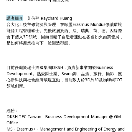
講者簡介
：黃信翔 Raychard Huang
台大化工後主修能源與管理，在歐盟Erasmus Mundus修讀環境
能源工程管理碩士。先後旅居於西、
法、瑞典、荷、德。因緣際
會下踏入3D領域，因而目睹了
自造者運動在各國如火如荼發展，
是如何將產業推向下一波
製造型態。
目前任職於瑞士跨國集團DKSH，負責新事業開發Bus
iness
Development。熱愛爵士樂、Swing舞、品
酒、旅行、攝影，關
心新科技與社會經濟環境互動，目前致
力於3D列印及物聯網IOT
領域創新。
經驗：
DKSH TEC Taiwan - Business Development Manager @ GM
Office
MS - Erasmus+ - Management and Engineering of Energy and