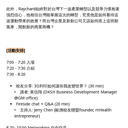
此外，Raychard始終對於台灣下一波產業轉型以及
競爭力懷抱著
強烈信心，他相信台灣能掌握這次的轉型，究
竟他是如何看待這
波運動帶來的效應？而台灣企業及新創公
司又該如何搭上這班順
風車，開創新的商業商機？
[活動安排]
7:00 - 7:20 入場
7:20 - 7:30 介紹
7:30 - 8:20
校友分享: 3D列印如何讓你我改變世界？ (30 min)
講者: 黃信翔 (DKSH Business Development Manager
@GM office)
Fireside chat + Q&A (20 min)
主持人: Jerry Chen (歐洲校友聯盟founder, mHealth
entrepreneur)
8:20- 10:00 Networking 自由交流