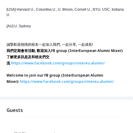
[USA] Harvard U., Columbia U., U. Illinois, Cornell U., NYU, USC, Indiana 
U.
[AU] U. Sydney
誠摯歡迎熱情的校友一起加入我們, 一起分享, 一起成長!
我們定期會有活動, 歡迎加入FB group (InterEuropean Alumni Mixer)
了解更多訊息及和校友們交
流
https://www.facebook.com/groups/intereu.alumni/
Welcome to join our FB group (InterEuropean Alumni
Mixer):
https://www.facebook.com/groups/intereu.alumni/
Guests