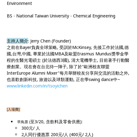
Environment
BS - National Taiwan University - Chemical Engineering
主持人簡介
: Jerry Chen (Founder)
之前在Bayer負責全球策略, 受訓於McKinsey, 先後工作於法國,德
國,台灣,中國, 畢業於法國MBA及歐盟Erasmus Mundus獎學金學
程的生醫光電碩士 (於法德西3國), 清大電機學士, 目前著手行動醫
療創業。現在會在台北待一陣子, 除了於"歐洲校友聯盟
InterEurope Alumni Mixer"每月舉辦校友分享與交流的活動之外,
也喜歡創新科技, 旅遊以及球類運動, 正在學swing dance中~
www.linkedin.com/in/tsoyichen
[入場費] 
至3/20, 含飲料及零食供應):
早鳥票 (
300元/ 人
2人同行優惠票 200元/人 (400元/ 2人)