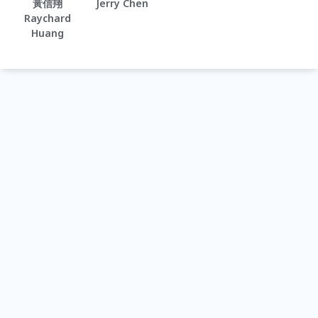
黃信翔
Jerry Chen
Raychard
Huang