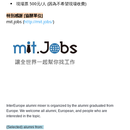
現場票 500元/人 (因為不希望現場收費)
特別感謝 [協辦單位]
mit.jobs (
http://mit.jobs/
)
InterEurope alumni mixer is organized by the alumni graduated from 
Europe. We welcome all alumni, European, and people who are 
interested in the topic.
(Selected) alumni from: 