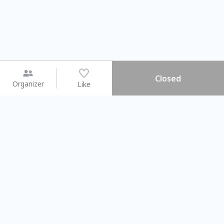
Closed
Organizer
Like
You may like
2026.08.15 (Sat) - 08.22 (Sat)
2026.08.15 (Sat) - 08