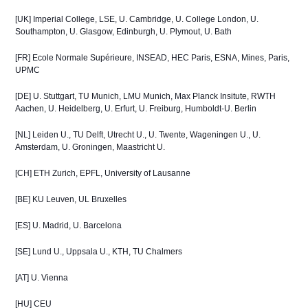
[UK] Imperial College, LSE, U. Cambridge, U. College London, U. 
Southampton, U. Glasgow, Edinburgh, U. Plymout, U. Bath
[FR] Ecole Normale Supérieure, INSEAD, HEC Paris, ESNA, Mines, Paris, 
UPMC
[DE] U. Stuttgart, TU Munich, LMU Munich, Max Planck Insitute, RWTH 
Aachen, U. Heidelberg, U. Erfurt, U. Freiburg, Humboldt-U. Berlin
[NL] Leiden U., TU Delft, Utrecht U., U. Twente, Wageningen U., U. 
Amsterdam, U. Groningen, Maastricht U.
[CH] ETH Zurich, EPFL, University of Lausanne
[BE] KU Leuven, UL Bruxelles
[ES] U. Madrid, U. Barcelona
[SE] Lund U., Uppsala U., KTH, TU Chalmers
[AT] U. Vienna
[HU] CEU