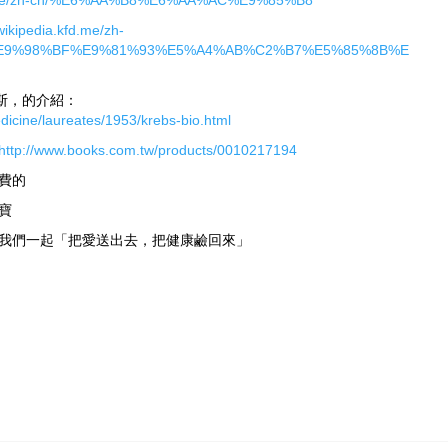
kfd.me/zh-cn/%E6%AA%B8%E6%AA%AC%E9%85%B8
/wikipedia.kfd.me/zh-
E9%98%BF%E9%81%93%E5%A4%AB%C2%B7%E5%85%8B%E
斯，的介紹：
dicine/laureates/1953/krebs-bio.html
http://www.books.com.tw/products/0010217194
費的
寶
我們一起「把愛送出去，把健康鹼回來」