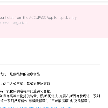
your ticket from the ACCUPASS App for quick entry.
he event organizer.
成的，是個很棒的健康食品
，使用方式三餐，每餐過後吃五顆
為二氧化碳的過程中的重要化合物。
並且為高等生物提供能量。漢斯·阿道夫·克雷布斯因為發現這一系列
這一系列反應稱作“檸檬酸循環”、“三羧酸循環”或“克氏循環”。