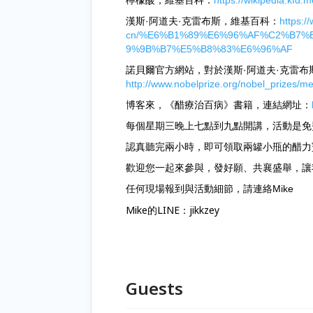
檸檬酸，維基百科：
https://wikipedia.
漢斯·阿道夫·克雷布斯，維基百科：
https:/
cn/%E6%B1%89%E6%96%AF%C2%B7%
9%9B%B7%E5%B8%83%E6%96%AF
諾貝爾官方網站，對於漢斯·阿道夫·克雷布
http://www.nobelprize.org/nobel_prizes/me
博客來，《醋療治百病》書籍，連結網址：
每個星期三晚上七點到九點開講，活動是免
認真聽完兩小時，即可領取兩罐小甁的醋力
歡迎您一起來參與，發好願、共襄盛舉，讓
任何現場報到與活動細節，請連絡Mike
Mike的LINE：jikkzey
Guests