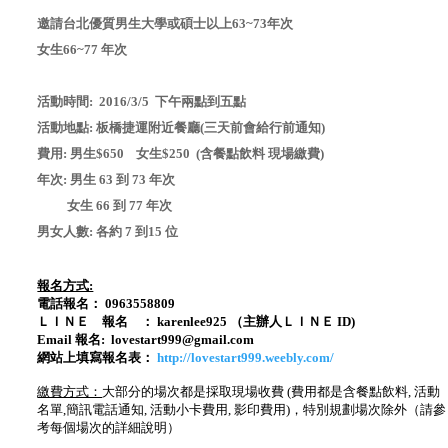
邀請台北優質男生大學或碩士以上63~73年次
女生66~77 年次
活動時間: 2016/3/5 下午兩點到五點
活動地點: 板橋捷運附近餐廳(三天前會給行前通知)
費用: 男生$650 女生$250 (含餐點飲料 現場繳費)
年次: 男生 63 到 73 年次
女生 66 到 77 年次
男女人數: 各約 7 到15 位
報名方式:
電話報名： 0963558809
ＬＩＮＥ 報名 ： karenlee925 （主辦人ＬＩＮＥ ID)
Email 報名: lovestart999@gmail.com
網站上填寫報名表：
http://lovestart999.weebly.com/
繳費方式：
大部分的場次都是採取現場收費 (費用都是含餐點飲料, 活動
名單,簡訊電話通知, 活動小卡費用, 影印費用)，特別規劃場次除外（請參
考每個場次的詳細說明）