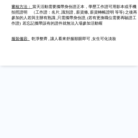
審核方法：
當天活動需要攜帶身份證正本，學歷工作證可用影本或手機
拍照證明 （工作證：名片, 識別證 , 薪資條, 薪資轉帳證明 等等) 之後再
參加的人若與主辦有熟識 ,只需攜帶身份證, (若有更換職位需要再驗證工
作證) 若忘記攜帶該有的證件就無法入場參加活動喔
服裝儀容:
乾淨整齊 , 讓人看來舒服順眼即可 ,女生可化淡妝