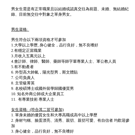
男女生需是有正常職業且以結婚或認真交往為前題、未婚、無結婚紀
錄、目前無交往中對象之單身男女。
男生資格:
男生符合以下兩項資格才可參加
1.大學以上學歷, 身心健全，品行良好，無不良嗜好
2.有穩定正當職業
3.月收入五萬元以上
4.會計師、律師、醫師、藥師等師字輩專業人士、軍公教人員
5.有不動產者
6. 外型高大帥氣，陽光型男，斯文體貼
7. 公司負責人
8. 主管級菁英
9. 名校碩博士或國外留學歸國優質男
10. 知名外商公師或大企業員工
11. 有專業技術 專業人士
女生資格: (符合其二皆可參加)
1. 單身未婚的優質女生和大專高職或高中以上學歷
2. 身材勻稱、臉蛋漂亮、清秀、親切、親切可愛、有自信者 均歡迎參
加
3. 身心健全，品行良好，無不良嗜好