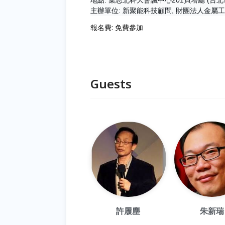
主辦單位: 新聚能科技顧問, 財團法人金屬
報名費: 免費參加
Guests
許履塵
朱新瑞