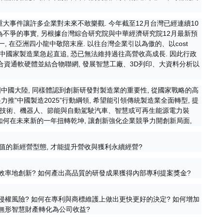
重大事件讓許多企業對未來不敢樂觀. 今年截至12月台灣已經連續10
為不爭的事實,
另根據台灣綜合研究院與中華經濟研究院12月最新預
一, 在亞洲四小龍中敬陪末座. 以往台灣企業引以為傲的、以cost
展中國家製造業急起直追, 恐已無法維持過往高營收高成長. 因此行政
望整合資通軟硬體並結合物聯網, 發展智慧工廠、3D列印、大資料分析以
中國大陸, 同樣體認到創新研發對製造業的重要性, 從國家戰略的高
力推”中國製造2025”行動綱領, 希望能引領傳統製造業全面轉型, 提
信息技術、機器人、節能與自動駕駛汽車、智慧或可再生能源電力裝
如何在未來新的一年扭轉乾坤, 讓創新強化企業競爭力開創新局面,
的新經營型態, 才能提升營收與獲利永續經營?
效率地創新? 如何產出高品質的研發成果獲得內部專利提案獎金?
侵權風險? 如何在專利與商標維護上做出更快更好的決定? 如何增加
無形智慧財產轉化為公司收益?