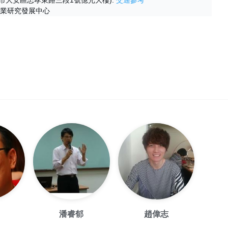
工業研究發展中心
潘睿郁
趙偉志