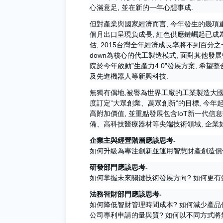
心滿意足, 並在新的一年心想事成.
但對產業與國家經濟而言, 今年發生的幾項
個月出口呈現負成長, 紅色供應鏈崛起已成
估, 2015台灣全年經濟成長率將不到百分之
down為核心的代工製造模式, 面對其他發
院於今年啟動”生產力4.0”發展方案, 希
及先進機器人等新興科技.
無獨有偶地,被譽為世界工廠的工業製造大國
度訂定”大眾創業、萬眾創新”的目標, 今年起
高附加價值, 並重點發展包含IoT新一代
備、高科技醫療器材等尖端技術領域, 企業
企業主與經營階層應該思考-
如何升級為專注創新並運用智慧財產創造價值
研發部門應該思考-
如何掌握未來關鍵技術發展方向? 如何更有
法務智財部門應該思考-
如何降低智財管理時間成本? 如何減少產品
公司專利申請的量與質? 如何以不同方式將