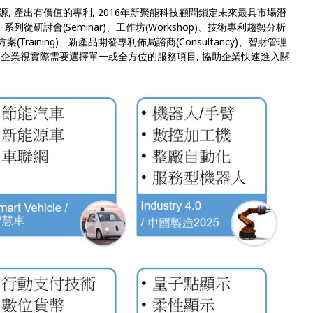
, 產出有價值的專利, 2016年新聚能科技顧問鎖定未來最具市場潛
從研討會(Seminar)、工作坊(Workshop)、技術專利趨勢分析
(Training)、新產品開發專利佈局諮商(Consultancy)、智財管理
案, 讓企業視實際需要選擇單一或全方位的服務項目, 協助企業快速進入關