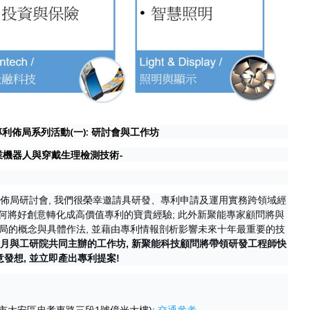
利佈局系列活動(一): 研討會與工作坊
業機器人與穿戴生理檢測技術-
專利佈局研討會, 我們很榮幸邀請具研發、專利申請及運用實務跨領域經
享如何將好創意轉化成高價值專利的寶貴經驗; 此外新聚能專家顧問將與
)與專利佈局的概念與具體作法, 並藉由專利情報剖析影響未來十年最重要的技
月與工研院共同主辦的工作坊, 新聚能科技顧問將帶領研發工程師快
發想, 並立即產出專利提案!
北市大安區忠孝東路三段1號億光大樓):
交通參考