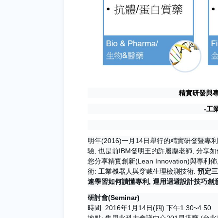
精實研發與專
-工
明年(2016)一月14日舉行的精實研發暨
驗, 也是前IBM發明王的許履塵老師, 分
您分享精實創新(Lean Innovation
術: 工業機器人與穿戴生理檢測技術.
預定三
速學習如何讀懂專利, 運用迴避設計技巧創意
研討會(Seminar)
時間: 2016年1月14日(四) 下午1:30~4:50
地點: 集思北科大會議中心201貝塔廳 (台