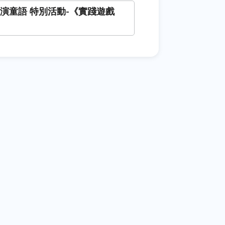
6童演童語 特別活動-《實踐遊戲