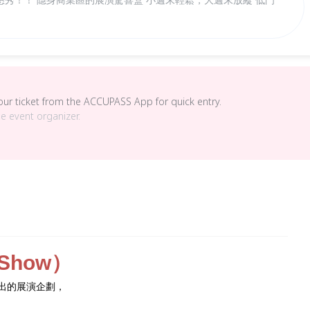
your ticket from the ACCUPASS App for quick entry.
he event organizer.
Show）
推出的展演企劃，