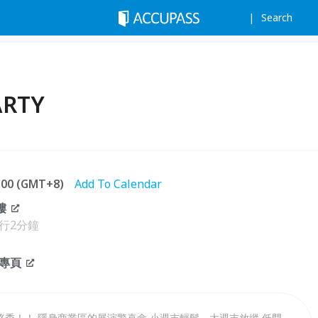
Search
RTY
2:00 (GMT+8)
Add To Calendar
樓
行2分鐘
專頁
秀！！ 隱身商業區的展演驚喜盒 小週末輕鬆，大週末放縱 低門