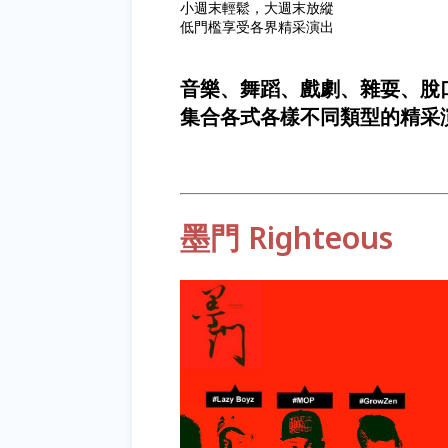
小週末輕鬆，大週末放縱
低門檻享受各界精采演出
音樂、舞蹈、戲劇、雜耍、脫
集合各式各樣不同類型的精采
墨門 Righteous