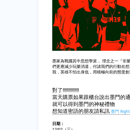
墨家為戰國其中思想學派， 理念之一『非
們更應減少玩樂消遣，付諸我們的行動在想
我，英雄不怕出身低，用積極向前的態度創
對了!!!!!!!!!!!!!!
當天購票如果跟櫃台說出墨門的
就可以得到墨門的神秘禮物
想知道密語的朋友請私訊
墨門 Righ
日期：
12/02（三）