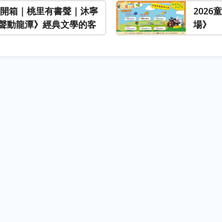
閱讀開箱｜桃里有書聲｜沐寧
202
聲動龍潭》經典文學的客
場》