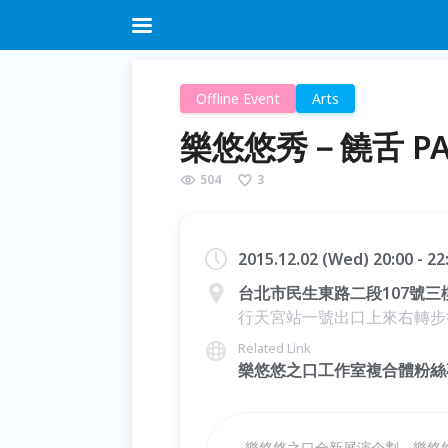
Offline Event
Arts
樂悠悠秀－饒舌 PA
504
3
2015.12.02 (Wed) 20:00 - 2
台北市民生東路二段107號三
行天宮站一號出口上來右轉步
Related Link
樂悠悠之口工作室複合體粉絲
樂悠悠之口全新展演企劃－樂悠悠