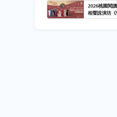
2026桃園
相聲說演坊《
語「變聲」