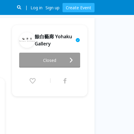
Log in
Sign up
Create Event
餘白藝廊 Yohaku
Gallery
五感藝術 - 和菓子手作體驗 - 銀
Closed
杏いちょう、 丹頂鶴たんちょう
づる
2015.11.29 (Sun) 14:00 - 16:00
(GMT+8)