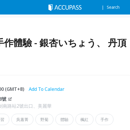
Search
手作體驗 - 銀杏いちょう、 丹頂
:00 (GMT+8)
Add To Calendar
8號
劍南路站2號出口、美麗華
學習
吳蕙菁
野菊
體驗
楓紅
手作