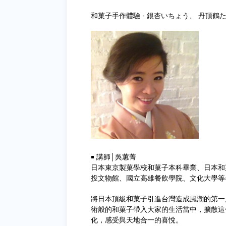
和菓子手作體驗 - 銀杏いちょう、 丹頂鶴
￭ 講師│吳蕙菁
日本東京製菓學校和菓子本科畢業、日本和
投文物館、國立高雄餐飲學院、文化大學等
將日本頂級和菓子引進台灣造成風潮的第一
術般的和菓子帶入大家的生活當中，擴散這
化，感受與天地合一的喜悅。