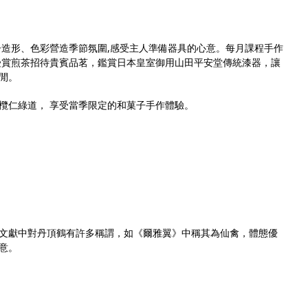
子造形、色彩營造季節氛圍,感受主人準備器具的心意。每月課程手作
受賞煎茶招待貴賓品茗，鑑賞日本皇室御用山田平安堂傳統漆器，讓
閒。
欖仁綠道， 享受當季限定的和菓子手作體驗。
文獻中對丹頂鶴有許多稱謂，如《爾雅翼》中稱其為仙禽，體態優
意。