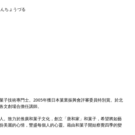
たんちょうづる
菓子技術專門士。2005年獲日本菓業振興會評審委員特別賞。於北
各文創場合擔任講師。
人。致力於推廣和菓子文化，創立「唐和家」和菓子，希望將如藝
份美麗的心情，豐盛每個人的心靈。藉由和菓子開始察覺四季的變