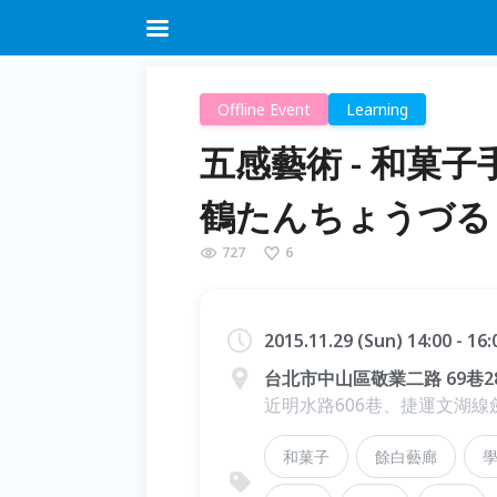
Offline Event
Learning
五感藝術 - 和菓子
鶴たんちょうづる
727
6
2015.11.29 (Sun) 14:00 - 16
台北市中山區敬業二路 69巷2
近明水路606巷、捷運文湖線
和菓子
餘白藝廊