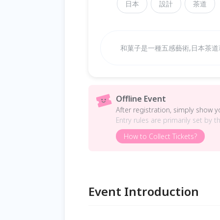
日本
設計
茶道
和菓子是一種五感藝術,日本茶
Offline Event
After registration, simply show 
Entry rules are primarily set by t
How to Collect Tickets?
Event Introduction