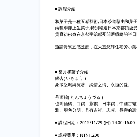
￭ 課程介紹
和菓子是一種五感藝術,日本茶道藉由和菓
兩種季節上生菓子,特別精選日本京都頂級
貴賓彷彿身在京都宇治感受閒適繽紛的半日
邀請貴賓五感甦醒，在大直悠靜住宅旁小葉
￭ 當月和菓子介紹
銀杏( いちょう )
象徵堅韌與沉著、純情之情、永恒的愛。
丹頂鶴( たんちょうづる )
也叫仙鶴、白鶴、鴜鷜、日本鶴，中國古籍
雅、顏色分明，具有吉祥、忠貞、長壽的寓
￭ 課程日期：2015/11/29 (日) 14:00-16:00
￭ 課程費用：NT$1,200