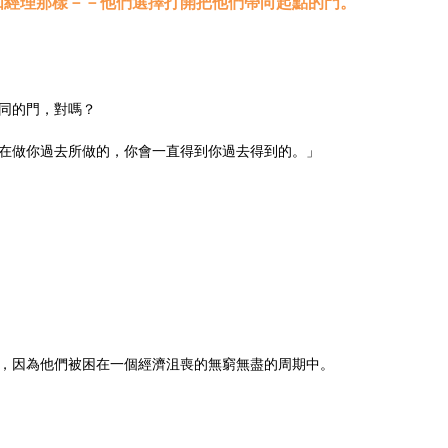
如經理那樣－－他們選擇打開把他們帶向起點的門。
同的門，對嗎？
在做你過去所做的，你會一直得到你過去得到的。」
，因為他們被困在一個經濟沮喪的無窮無盡的周期中。