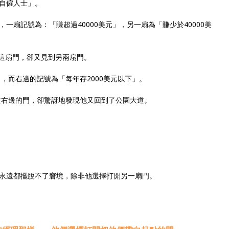
自僱人士」。
一扇記號為：「賺超過40000美元」，另一扇為「賺少於40000美
了這扇門，卻又見到另兩扇門。
」，而右邊的記號為「每年存2000美元以下」。
走進右邊的門，卻驚訝地發現他又回到了公園大道。
永遠都擺脫不了窘境，除非他選擇打開另一扇門。