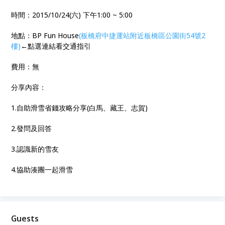
時間：2015/10/24(六) 下午1:00 ~ 5:00
地點：BP Fun House
(板橋府中捷運站附近板橋區公園街54號2
樓)
←點選連結看交通指引
費用：無
分享內容：
1.自助滑雪省錢攻略分享(白馬、藏王、志賀)
2.發問及回答
3.認識新的雪友
4.協助湊團一起滑雪
Guests