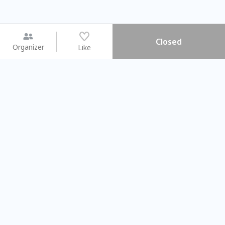
Closed
Organizer
Like
You may like
2026.08.15 (Sat)
2026.08.09 (Sun)
【搓一碗夏天】天然洗愛玉 ×
Gap Year 
彩繪食盆 × 古早味DIY
業師聊聊旅程
Taichung City
Taipei City