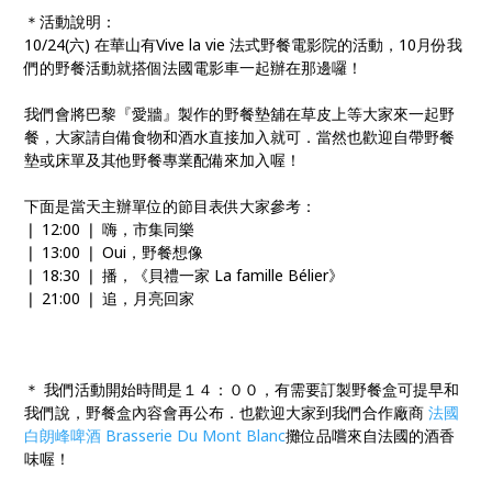
＊活動說明：
10/
24(六) 在華山有Vive la vie 法式野餐電影院的活動，10月份我
們的野餐活動就搭個法國電影車
一起辦在那邊囉！
我們會將巴黎『愛牆』製作的野餐墊舖在草皮上等大家來一
起野
餐，大家請自備食物和酒水直接加入就可．當然也歡迎
自帶野餐
墊或床單及其他野餐專業配備來加入喔！
下面是當天主辦單位的節目表供大家參考：
❘ 12:00 ❘ 嗨，市集同樂
❘ 13:00 ❘ Oui，野餐想像
❘ 18:30 ❘ 播，《貝禮一家 La famille Bélier》
❘ 21:00 ❘ 追，月亮回家
＊ 我們活動開始時間是１４：００，有需要訂製野餐盒可提早
和
我們說，野餐盒內容會再公布．也歡迎大家到我們合作廠
商
法國
白朗峰啤酒 Brasserie Du Mont Blanc
攤位品嚐來自法國的酒香
味喔！