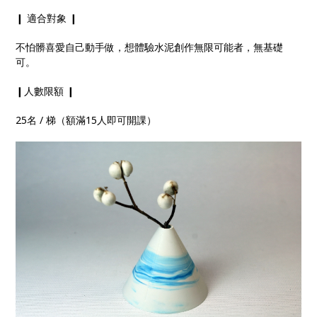
❙ 適合對象 ❙
不怕髒喜愛自己動手做，想體驗水泥創作無限可能者，無基
礎
可。
❙人數限額 ❙
25名 / 梯（額滿15人即可開課）