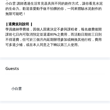
小白雲 講師透過生活常見器具與不同的創作方式，讓你看見水泥
的
生命力。歡迎喜愛動手做不怕髒的你，一同來體驗水泥創作
的
無限可能吧！
❙退費規則說明 ❙
學員繳納學費後，因個人因素決定不參與課程者，報名繳費
後開
課前七日內可取消預定並退還80%之費用，而活動日
期前三日則
不得退費，但可於三個月內延期辦理參加或轉換
其他行程，費用
可多退少補，或在本人同意之下轉以第三人
使用。
Guests
小白雲