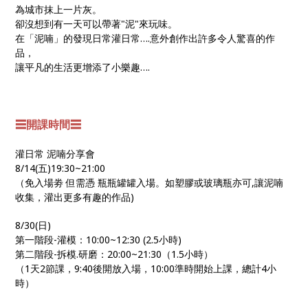
為城市抹上一片灰。
卻沒想到有一天可以帶著"泥"來玩味。
在「泥喃」的發現日常灌日常….意外創作出許多令人驚喜
的作
品，
讓平凡的生活更增添了小樂趣….
☰開課時間☰
灌日常 泥喃分享會
8/14(五)19:30~21:00
（免入場劵 但需憑 瓶瓶罐罐入場。如塑膠或玻璃瓶亦可,讓泥喃
收集，灌出更多有趣的作品)
8/30(日)
第一階段-灌模：10:00~12:30 (2.5小時)
第二階段-拆模.研磨：20:00~21:30（1.5
小時）
（1天2節課，9:40後開放入場，10:00準時開始
上課，總計4小
時）