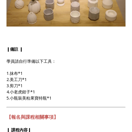
❙備註 ❙
學員請自行準備以下工具：
1.抹布*1
2.美工刀*1
3.剪刀*1
4.小老虎鉗子*1
5.小瓶裝美粒果寶特瓶*1
【報名與課程相關事項】
❙ 課程內容❙