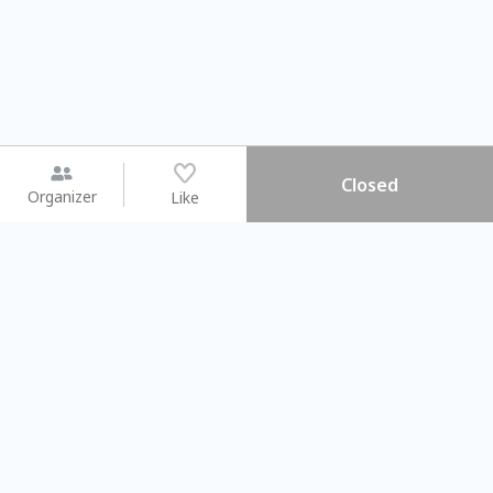
Closed
Organizer
Like
You may like
2026.08.15 (Sat) - 08.22 (Sat)
2026.08.15 (Sat) - 0