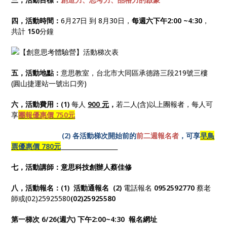
四，活動時間：
6月27日 到 8月30日，
每週六下午2:00 ~4:30
，
共計
150
分鐘
五，活動地點：
意思教室，台北市大同區承德路三段219號三樓
(圓山捷運站一號出口旁)
六，活動費用：(1)
每人
900
元
，
若二人(含)以上團報者，每人可
享
團報優惠價 750元
(2) 各活動梯次開始前的
前二週報名者
，
可享
早鳥
票優惠價 780元
七，活動講師：
意思科技創辦人蔡佳修
八，活動報名：
(1) 活動通
報名
(2)
電話報名
0952592770
蔡老
師
或(02)25925580
(02)25925580
第一梯次 6/26(週六) 下午2:00~4:30 報名網址