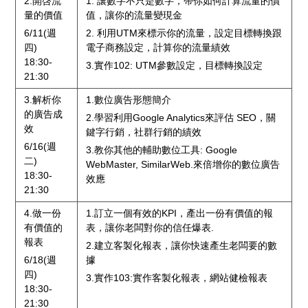
2.開啓流
1. 讓數字不只是數字，帶你如何計算流量的價
量的價值
值，讓你的流量變現金
6/11(週
2. 利用UTM來標示你的流量，設定目標轉換跟
四)
電子商務設定，計算你的流量績效
18:30-
3.實作102: UTM參數設定，目標轉換設定
21:30
3.解析你
1.數位廣告形態簡介
的廣告成
2.學習利用Google Analytics來評估 SEO，關
效
鍵字行銷，社群行銷的績效
6/16(週
3.教你其他的輔助數位工具: Google
二)
WebMaster, SimilarWeb.來倍增你的數位廣告
18:30-
效應
21:30
4.做一份
1.訂立一個有效的KPI，產出一份有價值的報
有價值的
表，讓你老闆對你的信任爆表.
報表
2.建立客製化報表，讓你快速產生老闆要的數
6/18(週
據
四)
3.實作103:實作客製化報表，網站健檢報表
18:30-
21:30