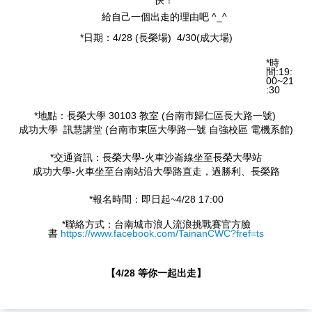
快！
給自己一個出走的理由吧 ^_^
*日期：4/28 (長榮場) 4/30(成大場)
*時
間:19:
00~21
:30
*地點：長榮大學 30103 教室 (台南市歸仁區長大路一號)
成功大學 訊慧講堂 (台南市東區大學路一號 自強校區 電機系館)
*交通資訊：長榮大學-火車沙崙線坐至長榮大學站
成功大學-火車坐至台南站沿大學路直走，過勝利、長榮路
*報名時間：即日起~4/28 17:00
*聯絡方式：台南城市浪人流浪挑戰賽官方臉
書
https://www.facebook.com/TainanCWC?fref=ts
【4/28 等你一起出走】