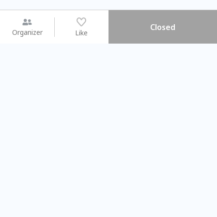
Closed
Organizer
Like
You may like
2026.08.15 (Sat) - 08.22 (Sat)
2026.08.15 (Sat) - 08
【親子手作體驗】哈東派對！
「共織宇宙」
比哈皮、東窩蕊
共織宇宙】 七
Taipei City
New Taipei C
#
歡迎新手
740
6
#
植物生態瓶