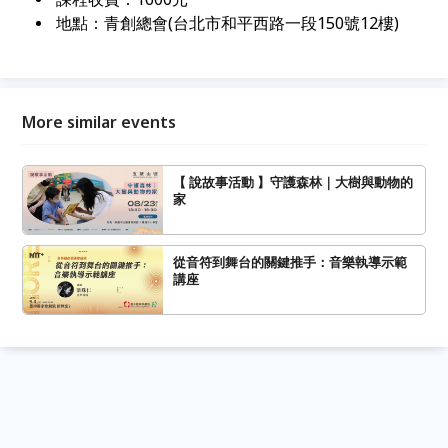
地點：青創總會(台北市和平西路一段150號12樓)
More similar events
【 說故事活動 】守護森林｜大樹與動物的
家
從音符到舞台的關鍵推手：音樂執導示範
講座