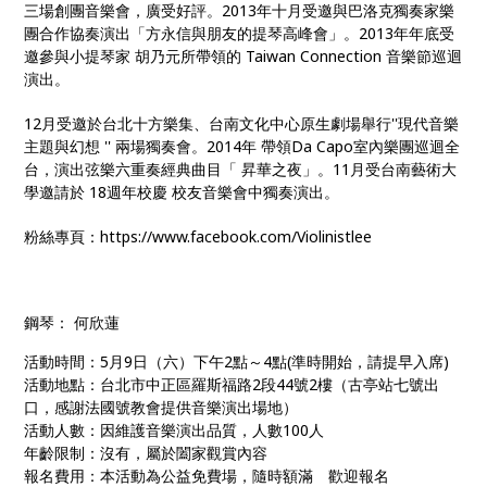
三場創團音樂會，廣受好評。
2013
年十月受邀與巴洛克獨奏家樂
團合作協奏演出「方永信與朋友的提琴高峰會」。
2013
年年底受
邀參與小提琴家
胡乃元所帶領的
Taiwan Connection
音樂節巡迴
演出。
12
月受邀於台北十方樂集、台南文化中心原生劇場舉行
''
現代音樂
主題與幻想
''
兩場獨奏會。
2014
年
帶領
Da Capo
室內樂團巡迴全
台，演出弦樂六重奏經典曲目「
昇華之夜」。
11
月受台南藝術大
學邀請於
18
週年校慶
校友音樂會中獨奏演出。
粉絲專頁：https://www.facebook.com/Violinistlee
鋼琴： 何欣蓮
活動時間：5月9日（六）下午2點～4點(準時開始，請提早入席)
活動地點：台北市中正區羅斯福路2段44號2樓
（古亭站七號出
口，感謝法國號教會提供音樂演出場地）
活動人數：因維護音樂演出品質，人數100人
年齡限制：沒有，屬於闔家觀賞內容
報名費用：本活動為公益免費場
，隨時額滿 歡迎報名