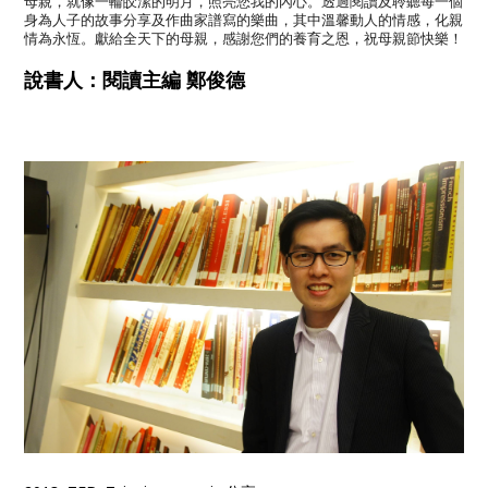
母親
，就像一輪皎潔
的明月，照亮您我的內心。
透過閱讀及聆聽每一個
身為人子的故事分享及作曲家譜寫的樂曲，
其中溫馨動人的情感，化親
情為永恆。獻給全天下的母親，
感謝您們的養育之恩
，祝
母親節快樂！
說書人：閱讀主編 鄭俊德