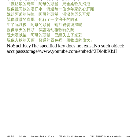
「做姑娘
的時陣 阿母的頭鬘 烏金柔軟又滑溜
親像鏡同款
的溪仔水 流過每一位少年家的心肝頭
嫁給阿爹
的時陣 阿母的頭鬘 活潑美麗又可愛
親像微微
的春風 化解了一度浪子的阿爹
生了阮以後 阿母
的頭鬘 端莊親切復溫暖
親像寒天
的日頭 保護著幼稚軟弱的阮
阮大漢以後 阿母
的頭鬘 已經失去了光彩
親像入秋
的天頂 普通的景色裡一層收成的偉大」