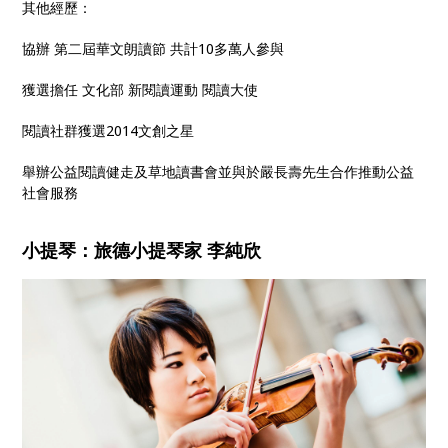
其他經歷：
協辦 第二屆華文朗讀節 共計10多萬人參與
獲選擔任 文化部 新閱讀運動 閱讀大使
閱讀社群獲選2014文創之星
舉辦公益閱讀健走及草地讀書會並與於嚴長壽先生合作推動公益
社會服務
小提琴：旅德小提琴家 李純欣