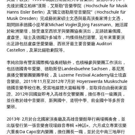
先後於國立柏林
”
漢斯．艾斯勒
”
音樂學院（
Hochschule für Musik
Hanns Eisler Berlin
）及
”
國立德勒斯登音樂院
”
（
Hochschule für
Musik Dresden
）完成藝術家碩士文憑與最高演奏家博士文憑，
期間師承德國小提琴家
Michael Vogler
及
Jörg Fassmann
。她活躍
於歐洲樂壇，除受邀至西班牙與樂團協奏演出，足跡踏遍俄國、
盧森堡、瑞士及德國許多城市，均獲得熱烈迴響。近年來重要演
出足跡包括盧森堡愛樂廳、西班牙最主要音樂廳
Auditori
Castellon
，及萊比錫歌劇院等。
李純欣除有豐富國際獨
/
協奏經驗外，也積極參與樂團工作演出，
包括德國青年愛樂、德勒斯登
Landesbuehne Sachsen
，慕尼黑
廣播交響樂團樂團學校，及
Luzerne Festival Academy
瑞士琉森
音樂節。
2011
年
11
月至
2012
年
7
月於
Hoyerswerda Musikschule
德國音樂學校任教
,
受當地媒體大篇幅報導，並取得自由藝術家簽
證。
2012
年回國旋即考入高雄市交響樂團，擔任專任一級團員，
並任教於雄中音樂班、新興國中、道明中學、前金國中等多所音
樂班。
2013
年
2
月於台北國家演奏廳及高雄音樂館舉行兩場獨奏會，並
出版發行第一張音樂會現場錄音專輯
«
神話
»
。六月成立專業弦樂
六重奏
Da Capo
室內樂團，擔任團長一職，並於北中南三地舉行