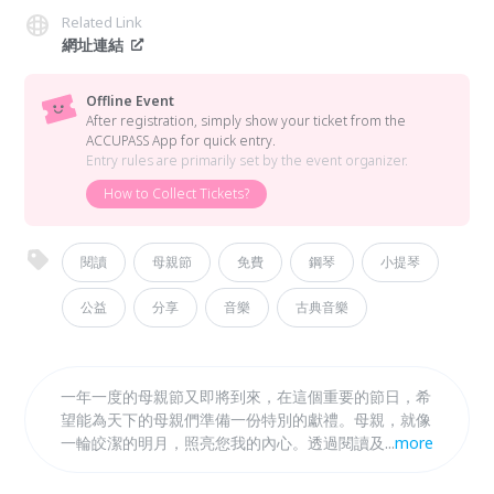
Related Link
網址連結
Offline Event
After registration, simply show your ticket from the
ACCUPASS App for quick entry.
Entry rules are primarily set by the event organizer.
How to Collect Tickets?
閱讀
母親節
免費
鋼琴
小提琴
公益
分享
音樂
古典音樂
一年一度的母親節又即將到來，在這個重要的節日，希
望能為天下的母親們準備一份特別的獻禮。母親，就像
一輪皎潔的明月，照亮您我的內心。透過閱讀及聆聽每
...
more
一個身為人子故事及作曲家譜寫的樂曲，其中溫馨動人
的情感，化親情為永恆。獻給全天下的母親，感謝您們