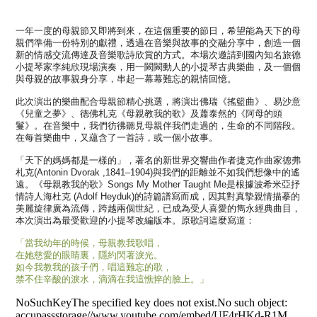
一年一度
的母親節又即將到來，在這個重要的節日，
希望能為天下的母
親們準備一份特別的獻禮
，透過在音樂與故事
的交
融分享中
，創造一個
新
的情感交流傳達及音樂歌詩欣賞的方式。
本場次邀請到國內知名旅德
小提琴家李純欣現場演奏，
用一闕闕動人
的小提琴古典樂曲，及一個個
與母親的故事親身分享，
串起一幕幕難忘的親情回憶。
此次演出
的樂曲配合母親節精心挑選，將演出佛瑞《搖籃曲》、
易沙意
《兒童之夢》、德佛札克《母親教我的歌》及蕭泰然的《
阿母的頭
鬘》。在音樂中，我們彷彿聽見母親伴我們走過的，
生命的不同階段
。
在每首樂曲中，又蘊含了一首詩，或一個小故事。
「天下
的媽媽都是一樣的
」，著名
的新世界交響曲作者捷克作曲家
德
弗
札克(Antonin Dvorak ,1841–1904)與
我們的距離並不如我們想像中的遙
遠。
《
母親教我的歌》
Songs My Mother Taught Me是根據波希米亞抒
情詩人海杜克 (Adolf Heyduk)
的詩篇譜寫而成
，因其對真摯親情描摹
的
美麗旋律
廣
為流傳，跨越兩個世紀，已成為受人喜愛
的雋永經典曲目
，
本次演出為最受歡迎
的小提琴改編版本
。原
歌詞這麼寫道：
「當
我幼年的時候，母親教我歌唱，
在她慈愛
的眼睛裏，隱約閃著淚光。
如今
我教我的孩子們，唱這難忘的歌，
禁不住辛酸
的淚水，滴滴在我這憔悴的臉上。」