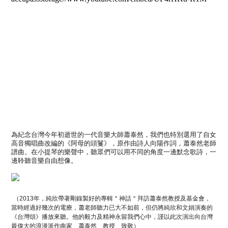
為紀念台灣今年初逝世
的一代音樂大師蕭泰然，
我們也特別選用了自女
高音獨唱曲改編的《阿母的頭鬘》
，
原作由詩人向陽作詞，蕭泰然老師
譜曲。在小提琴
的樂聲中，
聽眾們可以用不同的角度一邊默念歌詩，一
邊聆聽音樂自由想像。
（2013年，純欣帶著剛錄製好的專輯＂神話＂拜訪蕭泰然教授及基金會，
當時經過好幾次的電療，蕭老師聽力已大不如前，但仍將純
欣和文娟演奏的
《台灣頌》播放來聽。他的毅力及精神永留我們心中，謹以此次演出向台灣
最偉大的浪漫派作曲家 蕭泰然 教授 致敬）