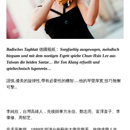
德國報紙
:
Badisches Tagblatt
Sorgfaeltig ausgewogen, melodisch
biegsam und mit dem noetigen Esprit spielte Chun-Hsin Lee aus
Taiwan die beiden Saetze
…
Ihr Ton Klang erfuellt und
spieltechnisch lupenrein
…
謹慎,
帶有必要性的機智......他的琴聲厚實
技巧無懈
優美的旋律性
,
,
可擊...
李純欣，台灣高雄人，先後師事方永信、鄭志亮、富澤直子、李
肇修、周郁芝、
吳孟平教授。
1999
年就讀台南藝術大學音樂系。旅德求學八年，