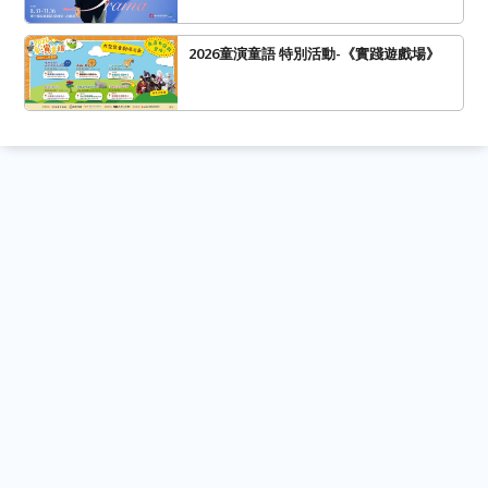
2026童演童語 特別活動-《實踐遊戲場》