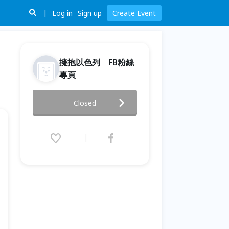
Log in
Sign up
Create Event
擁抱以色列 FB粉絲
專頁
富朗開講－擁抱以色列【中東闖
Closed
蕩筆記】
2015.04.12 (Sun) 14:00 - 16:00
(GMT+8)