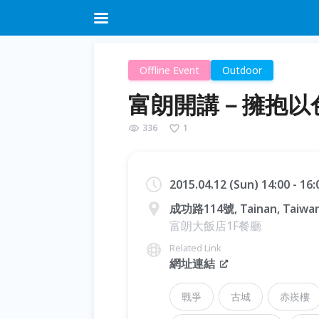
Offline Event
Outdoor
富朗開講－擁抱以
336
1
2015.04.12 (Sun) 14:00 - 16
成功路114號, Tainan, Taiwan
富朗大飯店1F餐廳
Related Link
網址連結
戰爭
古城
赤崁樓