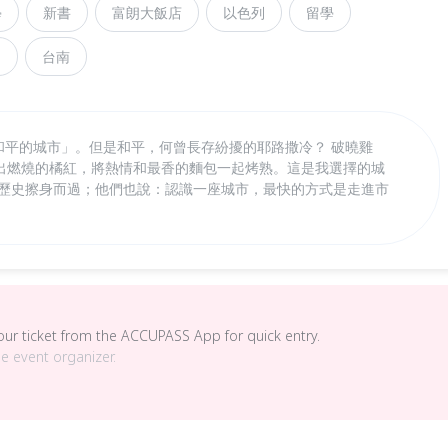
學
新書
富朗大飯店
以色列
留學
國
台南
伯來語「和平的城市」。但是和平，何曾長存紛擾的耶路撒冷？ 破曉雞
出燃燒的橘紅，將熱情和最香的麵包一起烤熟。這是我選擇的城
和歷史擦身而過；他們也說：認識一座城市，最快的方式是走進市
your ticket from the ACCUPASS App for quick entry.
he event organizer.