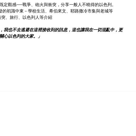
既定觀感──戰
爭、砲火與衝突，分享一般人不曉得的以色列。
發的初識中東－學校生活、希伯來文、耶路撒
冷市集與老城等
衝突、旅行、以色列人
等介紹
，我也不去逃避在這裡接收到的訊息，這也讓我在一切混亂中，更
關心以色列的大家。」