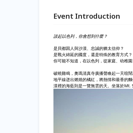
Event Introduction
談起以色列，你會想到什麼？
是貝都因人與沙漠、忠誠的猶太信仰？
是戰火綿延的國度，還是特殊的教育方式？
你可能不知道，在以色列，從家庭、幼稚園
破曉雞鳴，奧瑪清真寺廣播聲喚起一天喧鬧..
地平線迸出燃燒的橘紅，將熱情和最香的麵
漠裡的海
藍則是一覽無雲的天。坐落於Mt. 