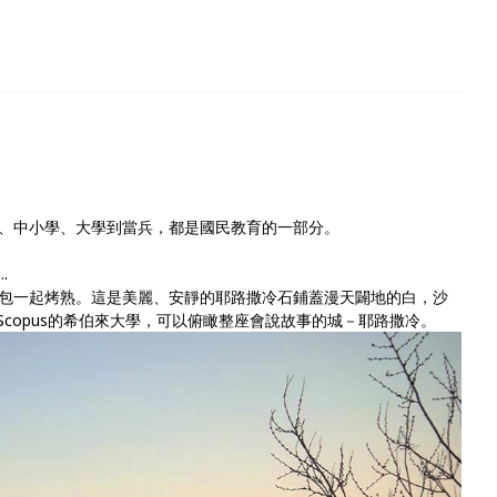
、中小學、大學
到當兵，都是國民教育的一部分。
.
包一起烤熟。這
是美麗、安靜的耶路撒冷石鋪蓋漫天闢地的白，沙
Scopus的希伯來大學，可以俯瞰整座會說故事的城－
耶路撒冷。