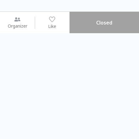
Closed
Organizer
Like
You may like
2026.08.15 (Sat) - 08.22 (Sat)
2026.08.15 (Sat) - 0
【親子手作體驗】哈東派對！
「共織宇宙」
比哈皮、東窩蕊
共織宇宙】 
Taipei City
New Taipei C