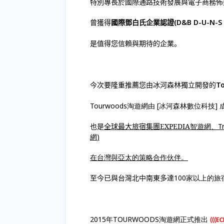
特別專長於國際通路技術發展與電子商務佈
(D&B D-U-N-S 
曾獲得
國際
鄧白氏企業認證
是值得您信賴與期待的企業。
T
今次要隆重推薦您由冰河森林獨立開發的
Tourwoods淘遊網由 [冰河森林數位科技]
也是
全球最大旅宿集團
EXPEDIA
智遊網、
T
網
)
在台灣與亞太的策略合作伙伴。
100家以上的
至今已與台灣北中南東多達
2015年TOURWOODS淘遊網正式推出
(((E