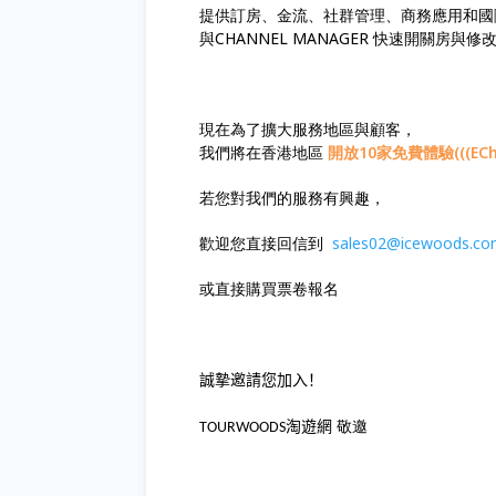
提供訂房、金流、社群管理、商務應用和國
與CHANNEL MANAGER 快速開關房
現在為了擴大服務地區與顧客，
我們將在香港地區
開放
10
家免費體驗
(((EC
若您對我們的服務有興趣，
歡迎您直接回信到
sales02@icewoods.c
或直接購買票卷報名
誠摯邀請您加入！
敬邀
淘遊網
TOURWOODS