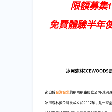
限額募集
免費體驗半年
冰河森林
ICEWOODS
-冰河
來自於
台灣台北
的網際網路服務公司
冰河森林數位科技成立於2007年，是一家