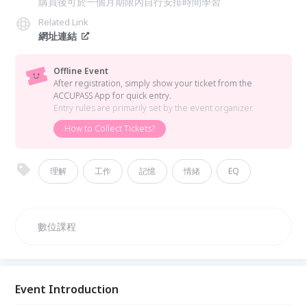
購買後可於一個月期限內自行安排時間學習
Related Link
網址連結
Offline Event
After registration, simply show your ticket from the
ACCUPASS App for quick entry.
Entry rules are primarily set by the event organizer.
How to Collect Tickets?
理解
工作
記憶
情緒
EQ
數位課程
Event Introduction