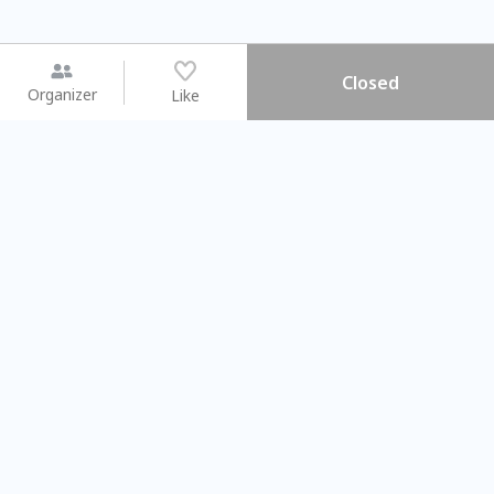
Closed
Organizer
Like
You may like
2026.08.15 (Sat) - 08.22 (Sat)
2026.08.15 (Sat) - 08
【親子手作體驗】哈東派對！
「共織宇宙」
比哈皮、東窩蕊
共織宇宙】 七
Taipei City
New Taipei Ci