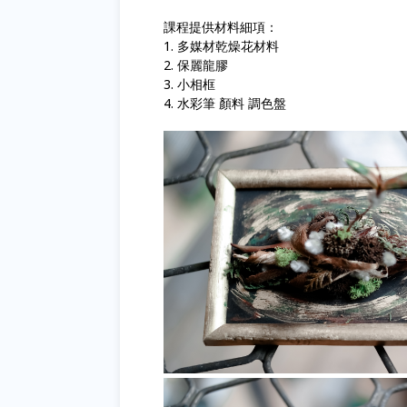
課程提供材料細項：
1. 多媒材乾燥花材料
2. 保麗龍膠
3. 小相框
4. 水彩筆 顏料 調色盤