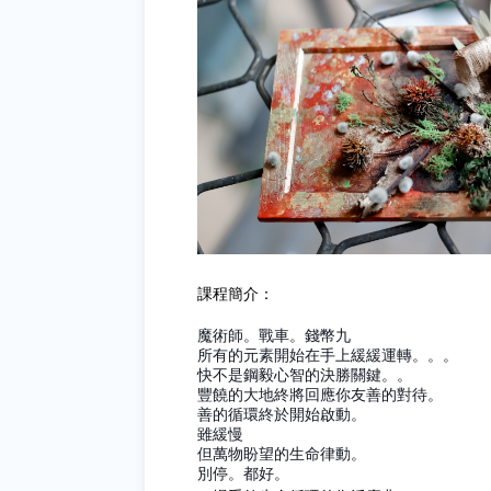
課程簡介：
魔術師。戰車。錢幣九
所有的元素開始在手上緩緩運轉。。。
快不是鋼毅心智的決勝關鍵。。
豐饒的大地終將回應你友善的對待。
善的循環終於開始啟動。
雖緩慢
但萬物盼望的生命律動。
別停。都好。