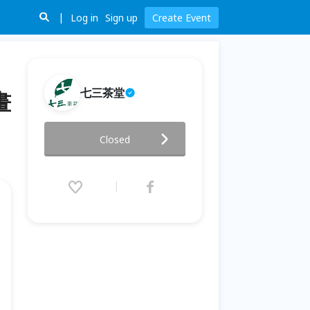
Log in
Sign up
Create Event
七三茶堂
畫
「心靈彩繪vs植物雕塑」 - DIY
Closed
手做花藝＋心靈繪畫課程
2015.04.05 (Sun) 14:00 - 16:30
(GMT+8)