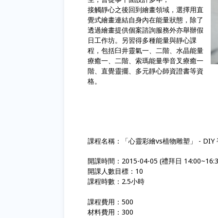
接觸靜心之後回到繪畫領域，選擇用直
覺式繪畫連結自身內在能量狀態，除了
透過繪畫提供個案諮詢服務外亦舉辦假
日工作坊。另習得多種能量與靜心課
程，包括臼井靈氣一、二階、水晶能量
療癒一、二階、索瑪能量學音叉療癒一
階、直覺靈擺、多元靜心師資證書等資
格。
課程名稱：「心靈彩繪vs植物雕塑」 - DI
開課時間：2015-04-05 (禮拜日 14:00~16:
開課人數目標：10
課程時數：2.5小時
課程費用：500
材料費用：300