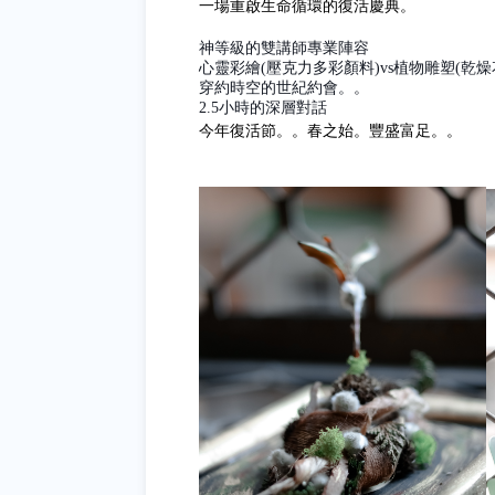
一場重啟生命循環的復活慶典。
神等級的雙講師專業陣容
心靈彩繪(壓克力多彩顏料)vs植物雕塑(乾燥
穿約時空的世紀約會。。
2.5小時的深層對話
今年復活節。。春之始。豐盛富足。。