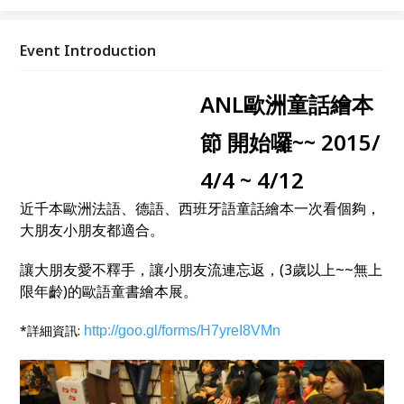
Event Introduction
ANL歐洲童話繪本
節 開始囉~~ 2015/
4/4 ~ 4/12
近千本歐洲法語、德語、西班牙語童話繪本一次看個夠，
大朋友小朋友都適合。
讓大朋友愛不釋手，讓小朋友流連忘返，(3歲以上~~無上
限年齡)的歐語童書繪本展。
*詳細資訊:
http://goo.gl/forms/H7yreI8VMn