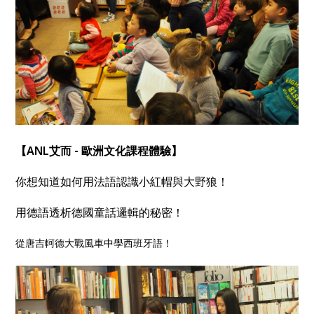
【ANL艾而 - 歐洲文化課程體驗】
你想知道如何用法語認識小紅帽與大野狼！
用德語透析德國童話邏輯的秘密！
從唐吉軻德大戰風車中學西班牙語！