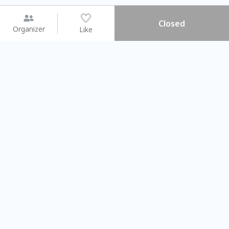
Closed
Organizer
Like
You may like
2026.08.15 (Sat) - 08.22 (Sat)
2026.08.15 (Sat) - 08.
【親子手作體驗】哈東派對！
「共織宇宙」
比哈皮、東窩蕊
共織宇宙】 七
Taipei City
New Taipei Ci
#
歡迎新手
678
6
#
植物生態瓶