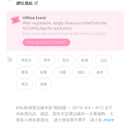
網址連結
Offline Event
After registration, simply show your ticket from the
ACCUPASS App for quick entry.
Entry rules are primarily set by the event organizer.
How to Collect Tickets?
西班牙
學習
西語
歐洲
法語
書展
故事
法國
德語
繪本
童話
德國
ANL歐洲童話繪本節 開始囉~~ 2015/ 4/4 ~ 4/12 近千
本歐洲法語、德語、西班牙語童話繪本一次看個夠，大
朋友小朋友都適合。 讓大朋友愛不釋手，讓小朋友流
...
more
連忘返，(3歲以上~~無上限年齡)的歐語童書繪本展。