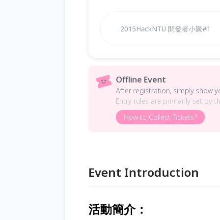
2015HackNTU 開發者小聚#1
Offline Event
After registration, simply show 
Entry rules are primarily set by t
How to Collect Tickets?
Event Introduction
活動簡介：