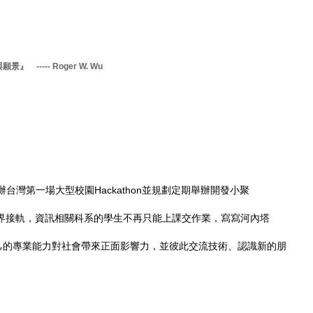
與願景』 ----- Roger W. Wu
辦台灣第一場大型校園Hackathon並規劃定期舉辦開發小聚
 界接軌，資訊相關科系的學生不再只能上課交作業，寫寫河內塔
己的專業能力對社會帶來正面影響力，並彼此交流技術、認識新的朋