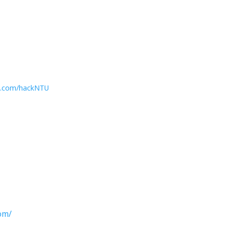
k.com/hackNTU
com/