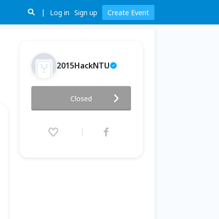
Log in
Sign up
Create Event
2015HackNTU
2015HackNTU DevMeetup 開
Closed
發小聚#1
2015.03.28 (Sat) 19:00 - 22:00
(GMT+8)