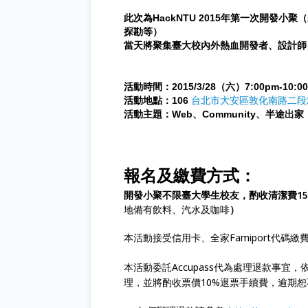
此次為HackNTU 2015年第一次開發
探勘等）
當天將聚集臺大校內外熱血開發者、設計師
活動時間：2015/3/28（六）7:00pm-10:0
活動地點：106
台北市大安區敦化南路二段2
活動主題：Web、Community、半途出家
報名及繳費方式：
開發小聚不限臺大學生校友，酌收清潔費1
地備有飲料、汽水及咖啡
）
本活動接受信用卡、全家Famiport代碼繳費
本活動委託Accupass代為處理退款事
理，並將酌收票價10%退票手續費，逾期