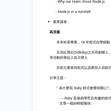
- Why our team chose Node.js
- Node.js in a nutshell
業界講者：
高見龍
非本科系畢業，18 年程式自學經驗
五倍紅寶石(5xRuby)之共同創辦人，同時也是 We
等活動的發起人及主辦人
目前主要靠寫程式以及教別人寫程式
分享主題：
『 為什麼寫 Ruby 程式會覺得開心? 
----Ruby 是個易學而且有
文章一樣的輕鬆愉快。