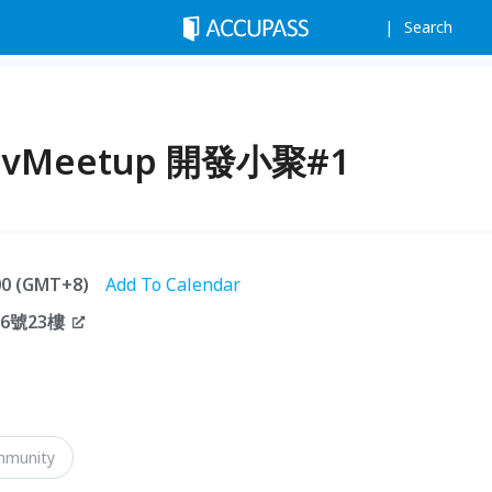
Search
DevMeetup 開發小聚#1
:00 (GMT+8)
Add To Calendar
6號23樓
munity