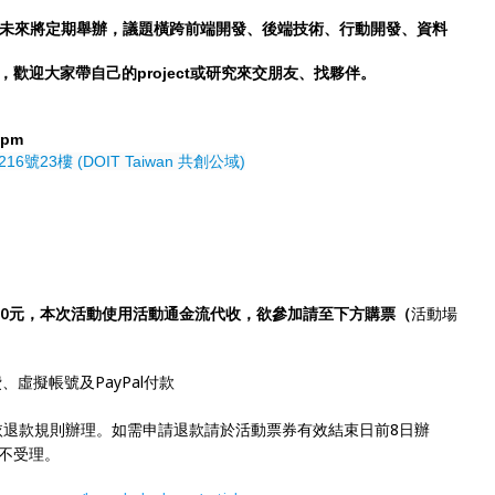
小聚（未來將定期舉辦，議題橫跨前端開發、後端技術、行動開發、資料
，歡迎大家帶自己的pr
oject或研究來交朋友、找夥伴。
0pm
16號23樓
(DOIT Taiwan 共創公域)
50元，本次活動使用活動通金流代收，欲參加請至下方購票（
活動場
、虛擬帳號及PayPal付款
宜，依退款規則辦理。如需申請退款請於活動票券有效結束日前8日辦
恕不受理。