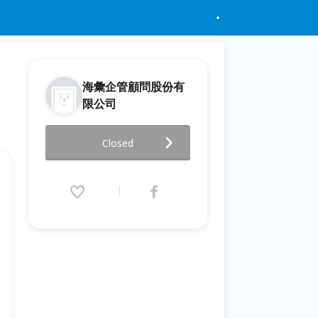
海彙企管顧問股份有
限公司
3/31高雄講座-『倍數銷售』－倍
Closed
數翻轉你的人生
2015.03.31 (Tue) 19:00 - 21:30
(GMT+8)