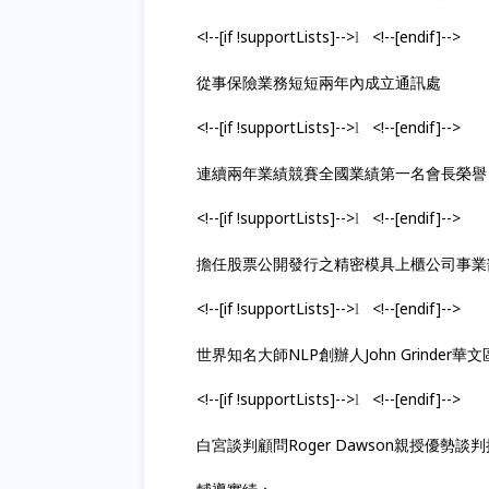
<!--[if !supportLists]-->
<!--[endif]-->
l
從事保險業務短短兩年內成立通訊處
<!--[if !supportLists]-->
<!--[endif]-->
l
連續兩年業績競賽全國業績第一名會長榮譽
<!--[if !supportLists]-->
<!--[endif]-->
l
擔任股票公開發行之精密模具上櫃公司事業
<!--[if !supportLists]-->
<!--[endif]-->
l
世界知名大師NLP創辦人John Grinder
<!--[if !supportLists]-->
<!--[endif]-->
l
白宮談判顧問Roger Dawson親授優勢談