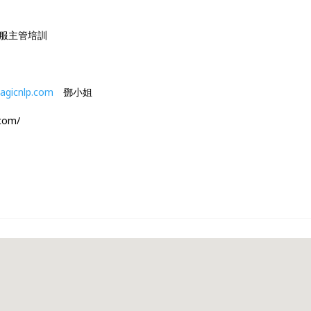
服主管培訓
agicnlp.com
鄧小姐
com/