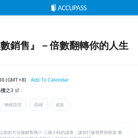
『倍數銷售』－倍數翻轉你的人生
:30 (GMT+8)
Add To Calendar
5樓之3
神經語言
高雄
成長
以前的方法做銷售嗎？ 三個小時的講座，讓你打破視野與框架 教