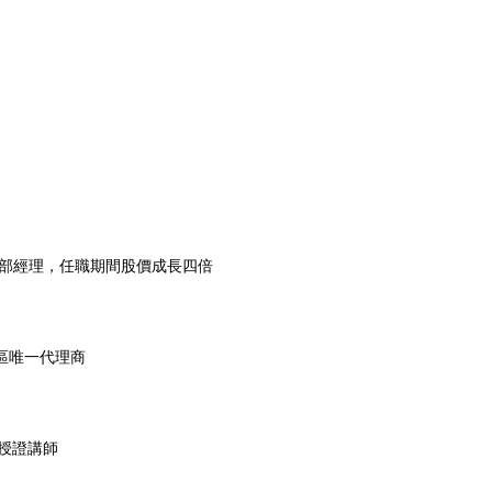
部經理，任職期間股價成長四倍
華文區唯一代理商
判授證講師