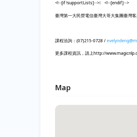
<!--[if !supportLists]-->
<!--[endif]-->
l
臺灣第一大民營電信臺灣大哥大集團臺灣客
課程洽詢：(07)215-0728 /
evelyndeng@m
更多課程資訊，請上http://www.magicnlp.
Map