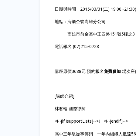
日期與時間：2015/03/31(二) 19:00~21:3
地點：海彙企管高雄分公司
高雄市前金區中正四路151號5樓之3
電話報名 (07)215-0728
講座原價3688元 預約報名
免費參加
場次座
[講師介紹]
林君翰 國際導師
<!--[if !supportLists]-->
<!--[endif]-->
l
高中三年級從事傳銷，一年內組織人數達56