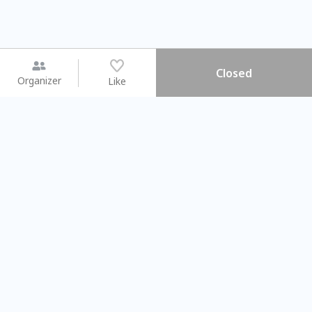
Closed
Organizer
Like
You may like
2026.08.15 (Sat) - 08.22 (Sat)
2026.08.15 (Sat) - 08
【親子手作體驗】哈東派對！
「共織宇宙」
比哈皮、東窩蕊
共織宇宙】 七