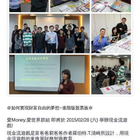
＠如何實現財富自由的夢想~進階版股票族＠
愛Money.愛世界群組 即將於 2015/02/28 (六) 舉辦現金流遊
戲!
現金流遊戲是富爸爸窮爸爸作者羅伯特.T.清崎所設計，用現
金流遊戲的來推展財務智商教育。