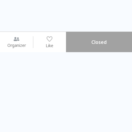
Closed
Organizer
Like
You may like
2026.08.15 (Sat) - 08.22 (Sat)
2026.08.15 (Sat) - 08
【親子手作體驗】哈東派對！
「共織宇宙」