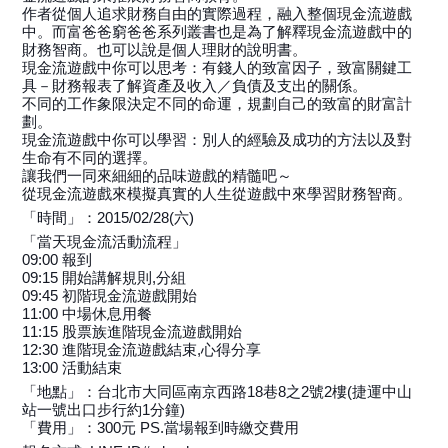
作者從個人追求財務自由的實際過程，融入整個現金流遊戲
中。而富爸爸窮爸爸系列叢書也是為了解釋現金流遊戲中的
財務智商。也可以說是個人理財的說明書。
現金流遊戲中你可以思考：有錢人的致富因子，致富關鍵工
具－財務報表了解資產及收入／負債及支出的關係。
不同的工作象限決定不同的命運，規劃自己的致富的財富計
劃。
現金流遊戲中你可以學習：別人的經驗及成功的方法以及對
生命有不同的選擇。
讓我們一同來細細的品味遊戲的精髓吧～
從現金流遊戲來模擬真實的人生從遊戲中來學習財務智商。
「時間」：2015/02/28(六)
「當天現金流活動流程」
09:00 報到
09:15 開始講解規則,分組
09:45 初階現金流遊戲開始
11:00 中場休息用餐
11:15 股票族進階現金流遊戲開始
12:30 進階現金流遊戲結束,心得分享
13:00 活動結束
「地點」：台北市大同區南京西路18巷8之2號2樓(捷運中山
站一號出口步行約1分鐘)
「費用」：300元 PS.當場報到時繳交費用