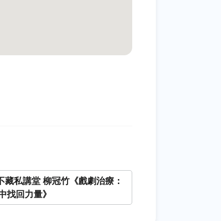
+不藏私講堂 柳冠竹《戲劇治療：
中找回力量》