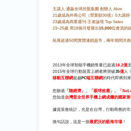
主講人
通贏全球控股集團
創辦人
:
Alvin
歲成為外商公司（營業額
億）
大講師
21
30
5
歲成為商業週刊
王者論壇
23
-
Top Sales
歲
用
個月發展出
位會員的
23~25
18
15,000
拓展超過
間實體連鎖超市，兩年期間共創
50
年全球智能手機銷售量已超過
億
2013
18.2
年全球行動裝置上網者將突破
35
億
人
2015
移動互聯網
超越
PC
端互聯網
的時代即將到
您聽過
「隨經濟」、「眼球效應」、「
SoL
您知道
台灣是全世界手機上網成癮的國家第
據資策會統計，光是在台灣，行動商務的市
換句話說，這是一個
最肥沃的藍海市場
！