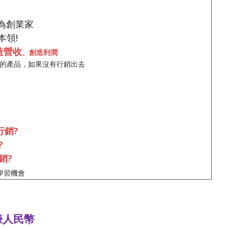
為創業家
本領
!
造營收
、創造利潤
的產品
，如果沒有行銷出去
行銷
?
?
銷
?
學習機會
賺人民幣