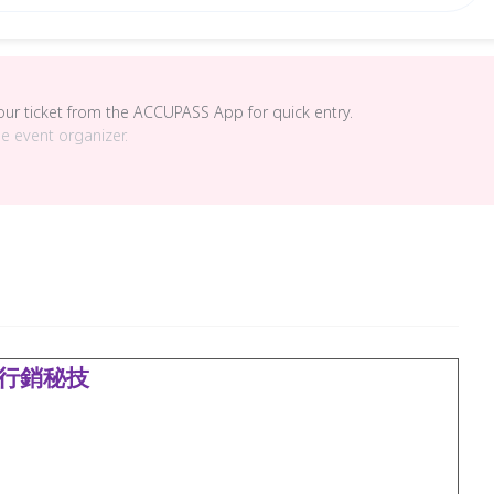
your ticket from the ACCUPASS App for quick entry.
he event organizer.
行銷秘技