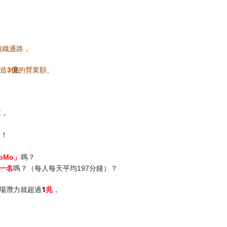
組織通路，
造
億
的營業額。
3
支，
！
來！
」
嗎？
oMo
一名
嗎
？
（每人每天平均
分鐘）？
197
場潛力就超過
1
兆
，