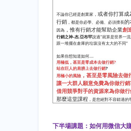
或者你打算成
，
不論你已經是創業家
行銷
的
，都是你必學
、必備
、必須擅長
，惟有行銷才能幫助企業
創
因為
行銷之神
-
杰
.
亞布罕
說過
"
就算是世界一流
跟一堆擺在倉庫的垃圾沒有太大的不同
"
如果你想知道如何
.....
用極低
，甚至是零成本去做行銷
?
站在巨人的肩膀上去做行銷
?
，甚至是零風險去做
用極小的風險
讓一大群人願意免費為你做行銷
借用競爭對手的資源來為你做行
那麼這堂課程
，是您絕對不容錯過的
下半場講題：如何用微信大