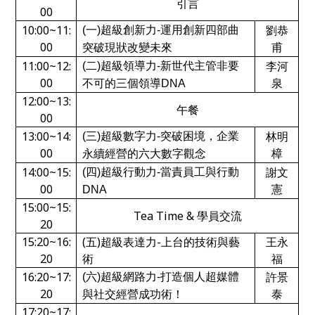
引言
00
10:00~11:
劉恭
(
一)超級創新力-運用創新四部曲
00
甫
突破現狀改變未來
11:00~12:
李河
(
二)超級領導力-新世代主管非要
00
泉
不可的三個領導DNA
12:00~13:
午餐
00
13:00~14:
林明
(
三)超級數字力-突破困境，企業
00
樟
永續經營的六大數字觀念
14:00~15:
謝文
(
四)超級行動力-當責員工與行動
00
憲
DNA
15:00~15:
Tea Time & 學員交流
20
15:20~16:
(五)超級表達力-上台的技術與藝
王永
20
術
福
16:20~17:
許景
(
六)超級網路力-打造個人超媒體
20
泰
與社交經營成功術！
17:20~17: