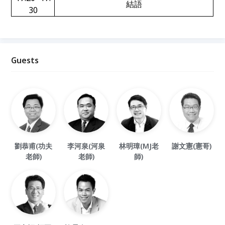
結語
30
Guests
劉恭甫(功夫
李河泉(河泉
林明璋(MJ老
謝文憲(憲哥)
老師)
老師)
師)