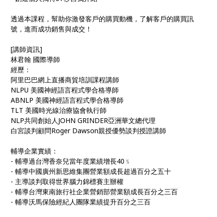
透過本課程，幫助你激發客戶的購買動機，了解客戶的購買訊
號，進而成功銷售與成交！
[講師資訊]
林君翰 國際導師
經歷：
阿里巴巴網上直播商貿培訓課程講師
NLPU 美國神經語言程式學合格導師
ABNLP 美國神經語言程式學合格導師
TLT 美國時光線治療協會執行師
NLP共同創始人JOHN GRINDER亞洲華文總代理
白宮談判顧問Roger Dawson親授優勢談判授證講師
輔導企業實績：
- 輔導過台灣香奈兒當年度業績增長40﹪
- 輔導中國廣州新思維集團營業額成長超過百分之五十
- 主導談判取得世界腦力錦標賽主辦權
- 輔導台灣東南旅行社企業營銷部營業額成長百分之三百
- 輔導沃馬保險經紀人團隊業績提升百分之三百