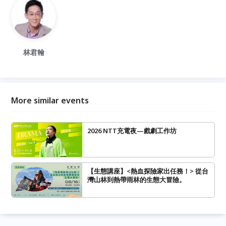
林君翰
More similar events
2026 NTT充電夜—戲劇工作坊
【生態講座】<熱血探險家出任務！> 從台
灣山林到熱帶雨林的生態大冒險。