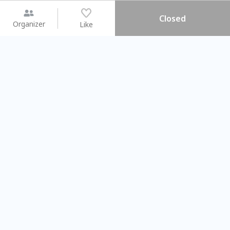
Closed
Organizer
Like
You may like
2026.08.15 (Sat) - 08.22 (Sat)
2026.08.15 (Sat) - 08
【親子手作體驗】哈東派對！
「共織宇宙」
比哈皮、東窩蕊
共織宇宙】 七
Taipei City
New Taipei C
#
歡迎新手
1165
11
#
植物生態瓶