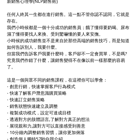
新銷售心理學(NLP銷售術)
任何人終其一生都在進行銷售。這一點不管你認不認同，它就是
存在。
我們小時候都是一個十分成功的銷售員；餓了懂得要奶喝、尿布
濕了懂得要找人來換、受到驚嚇懂的要人來安撫。
小時候的成功銷售並不是來自於那些高端的銷售技巧，而是知道
如何告訴別人，我要什麼。
但當我們告訴客戶我要什麼時，客戶卻不一定會買單，不是嗎?
究竟我們作錯了什麼，讓銷售變得不在像以前一樣那麼的容易
了。
這是一個與眾不同的銷售課程，在這裡你可以學會：
- 創意行銷，快速掌握客戶行為模式
- 快速了解客戶潛意識購買策略
- 快速訂立銷售策略
- 銷售狀態快速建立及調整
- 複製成功模式，設定可達成目標
- 透過對方的肢體語言,了解對方真正的想法
- 展現親和力,讓對方可以直接感受到善意
- 10分鐘內調整銷售習慣，讓你更加俐落
- 創造個人獨特57秒自我介紹