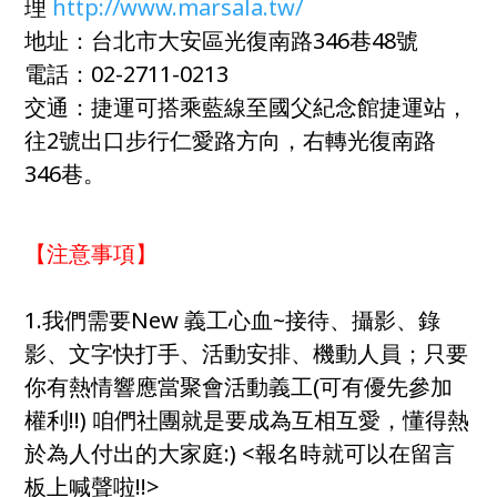
理
http://www.marsala.tw/
地址：台北市大安區光復南路346巷48號
電話：02-2711-0213
交通：捷運可搭乘藍線至國父紀念館捷運站，
往2號出口步行仁愛路方向，右轉光復南路
346巷。
【注意事項】
1.我們需要New 義工心血~接待、攝影、錄
影、文字快打手、活動安排、機動人員；只要
你有熱情響應當聚會活動義工(可有優先參加
權利!!) 咱們社團就是要成為互相互愛，懂得熱
於為人付出的大家庭:) <報名時就可以在留言
板上喊聲啦!!>