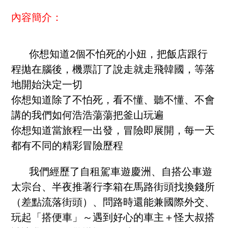
內容簡介：
你想知道2個不怕死的小妞，把飯店跟行
程拋在腦後，機票訂了說走就走飛韓國，等落
地開始決定一切
你想知道除了不怕死，看不懂、聽不懂、不會
講的我們如何浩浩蕩蕩把釜山玩遍
你想知道當旅程一出發，冒險即展開，每一天
都有不同的精彩冒險歷程
我們經歷了自租駕車遊慶洲、自搭公車遊
太宗台、半夜推著行李箱在馬路街頭找換錢所
（差點流落街頭）、問路時還能兼國際外交、
玩起「搭便車」～遇到好心的車主＋怪大叔搭