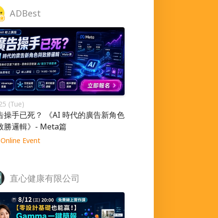
ADBest
25 (Tue)
告操手已死？ 《AI 時代的廣告新角色
致勝邏輯》- Meta篇
Online Event
直心健康有限公司