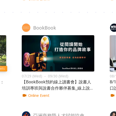
BookBook
kets
07/29 (Wed) － 09/30 (Wed)
08/
：
【BookBook預約線上讀書會】說書人
8
培訓專班與說書合作夥伴募集_線上說明
口說
會 2026.07~09
Online Event
亞洲商務暨人才賦能協會