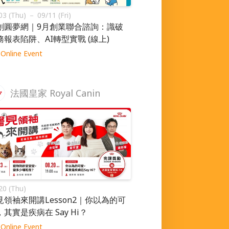
03 (Thu) － 09/11 (Fri)
創圓夢網｜9月創業聯合諮詢：識破
務報表陷阱、AI轉型實戰 (線上)
Online Event
法國皇家 Royal Canin
20 (Thu)
見領袖來開講Lesson2｜你以為的可
，其實是疾病在 Say Hi？
Online Event