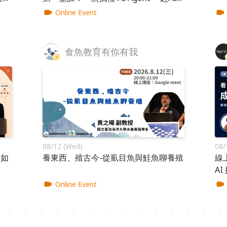
單學
Online Event
食魚教育有你有我
08/12 (Wed)
08/
：如
養東西、殖古今-從虱目魚與鮭魚聊養殖
線
AI
Online Event