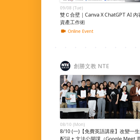
09/08 (Tue)
雙Ｃ合壁｜Canva X ChatGPT AI 內容
資產工作術
Online Event
創勝文教 NTE
08/10 (Mon)
8/10 (一)【免費英語講座】改變一
配詞 + 文法公開課（Google Meet 