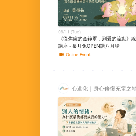
08/11 (Tue)
《從焦慮的金鐘罩，到愛的流動》線
講座 - 長耳兔OPEN講八月場
Online Event