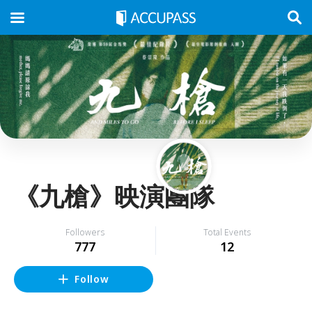
《九槍》映演團隊
Followers
Total Events
777
12
Follow