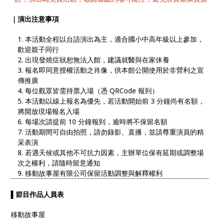
｜演出注意事項
本活動全程以台語演出為主，適合國小中高年級以上參加，
歡迎親子同行
出現發燒症狀恕無法入館，建議就醫與在家休養
報名即同意授權活動之肖像，供本館公開使用於非營利之宣
傳推廣
每位觀眾皆需持票入場（憑 QRCode 報到）
本活動以線上報名為優先，若活動開始前 3 分鐘尚有名額，
將開放現場報名入場
每場次請提前 10 分鐘報到，逾時將不保留名額
活動期間可自由拍照，請勿錄影、直播，並請尊重演員的精
采表演
若遇天候或其他不可抗力因素，主辦單位保有延期或調整場
次之權利，請隨時留意通知
移動故事屋有限公司保留活動調整與解釋權利
▌節目作品人員表
移動故事屋