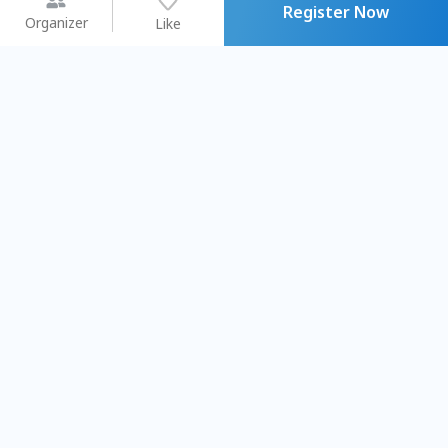
Register Now
Organizer
Like
You may like
2026.08.15 (Sat) - 08.22 (Sat)
2026.08.15 (Sat) - 08
【親子手作體驗】哈東派對！
「共織宇宙」
比哈皮、東窩蕊
共織宇宙】 七
Taipei City
New Taipei C
#
歡迎新手
990
9
#
植物生態瓶