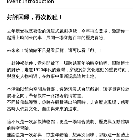
Event Introduction
好評回歸，再次啟程！
去年廣受觀眾喜愛的沉浸式戲劇導覽，今年再次登場，邀請你一
起搭上時間來的車，展開一場穿越百年的歷史冒險。
來來來！博物館不只是看展覽，還可以看「戲」！
一封神祕信件，意外開啟了一場跨越百年的時空旅程。跟隨博士
的腳步，走進1920年代的臺灣，穿梭於新文化運動的重要時刻，
與歷史人物相遇，在故事中重新認識這片土地。
本活動以館內空間為舞臺，透過沉浸式台語戲劇，讓演員穿梭於
展場之間，帶領觀眾一路跟著劇情前進。
不同於傳統導覽，你將在觀賞演出的同時，走進歷史現場，感受
當時人們對文化、自由與未來的追求。
這不只是一次參觀博物館，更是一場結合戲劇、歷史與互動體驗
的時空冒險。
無論是第一次參與，或去年錯過、想再次回味，都歡迎一起踏上