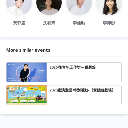
黃郁盛
沈宥齊
李佳勳
李沛彤
More similar events
2026 後青年工作坊—戲劇篇
2026童演童語 特別活動-《實踐遊戲場》