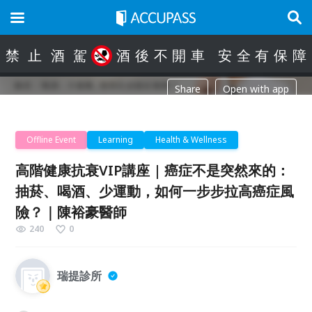
禁
止
酒
駕
酒
後
不
開
車
安
全
有
保
障
Share
Open with app
Offline Event
Learning
Health & Wellness
高階健康抗衰VIP講座 | 癌症不是突然來的：
抽菸、喝酒、少運動，如何一步步拉高癌症風
險？｜陳裕豪醫師
240
0
瑞提診所