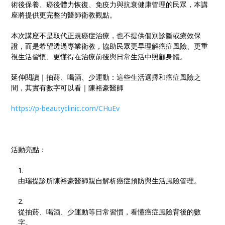
術後保養、癌後體力恢復、免疫力與抗衰健康管理的民眾，本講
座將提供更完整的醫師衛教觀點。
本次講座不是取代正規癌症治療，也不提供個別診斷或療效保
證，而是希望透過專業衛教，協助民眾更早理解癌症風險、更重
視生活習慣、更懂得在治療前後與日常生活中照顧身體。
延伸閱讀｜抽菸、喝酒、少運動：這些生活選擇和癌症風險之
間，其實有數字可以看｜陳裕豪醫師
https://p-beautyclinic.com/CHuEv
活動亮點：
由瑞提診所陳裕豪醫師親自解析癌症預防與生活風險管理。
從抽菸、喝酒、少運動等日常習慣，看懂癌症風險背後的數
字。