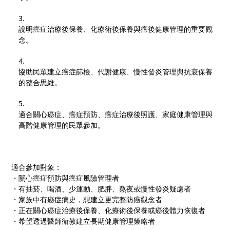
說明癌症治療後保養、化療術後保養與癌後健康管理的重要觀
念。
協助民眾建立癌症篩檢、代謝健康、慢性發炎管理與抗衰保養
的整合思維。
適合關心癌症、癌症預防、癌症治療後照護、家庭健康管理與
高階健康管理的民眾參加。
適合參加對象：
・關心癌症預防與癌症風險管理者
・有抽菸、喝酒、少運動、肥胖、熬夜或慢性發炎疑慮者
・家族中有癌症病史，想建立更完整防癌觀念者
・正在關心癌症治療後保養、化療術後保養或癌後體力恢復者
・希望透過醫師衛教建立長期健康管理策略者