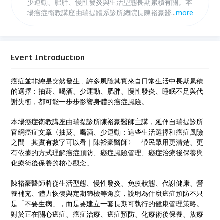
少運動、肥胖、慢性發炎與生活型態長期累積有關。本
場癌症衛教講座由瑞提體系診所總院長陳裕豪醫師主
...
more
講，從癌症預防、癌症風險、癌症治療後保養、化療術
後保養與日常健康管理切入，帶民眾理解如何用數字看
懂身體警訊，建立更有方向的防癌觀念。
Event Introduction
癌症並非總是突然發生，許多風險其實來自日常生活中長期累積
的選擇：抽菸、喝酒、少運動、肥胖、慢性發炎、睡眠不足與代
謝失衡，都可能一步步影響身體的癌症風險。
本場癌症衛教講座由瑞提診所陳裕豪醫師主講，延伸自瑞提診所
官網癌症文章〈抽菸、喝酒、少運動：這些生活選擇和癌症風險
之間，其實有數字可以看｜陳裕豪醫師〉，帶民眾用更清楚、更
有依據的方式理解癌症預防、癌症風險管理、癌症治療後保養與
化療術後保養的核心觀念。
陳裕豪醫師將從生活型態、慢性發炎、免疫狀態、代謝健康、營
養補充、體力恢復與定期篩檢等角度，說明為什麼癌症預防不只
是「不要生病」，而是要建立一套長期可執行的健康管理策略。
對於正在關心癌症、癌症治療、癌症預防、化療術後保養、放療