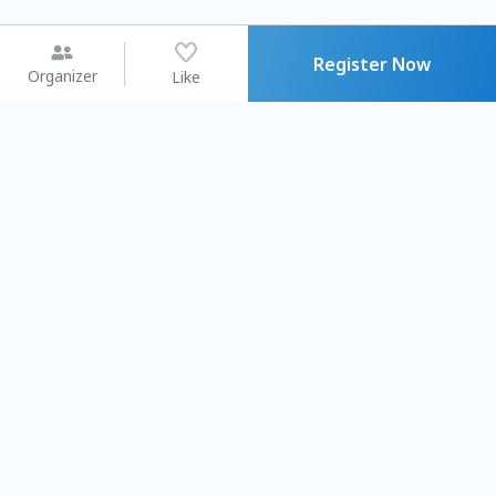
Register Now
Organizer
Like
You may like
2026.08.15 (Sat) - 08.22 (Sat)
2026.08.15 (Sat) - 08
【親子手作體驗】哈東派對！
「共織宇宙」
比哈皮、東窩蕊
共織宇宙】 七