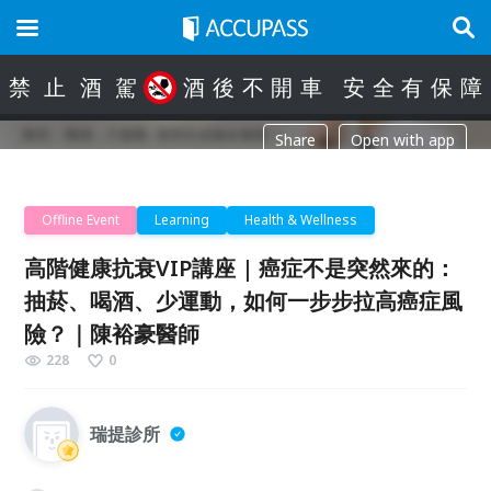
禁
止
酒
駕
酒
後
不
開
車
安
全
有
保
障
Share
Open with app
Offline Event
Learning
Health & Wellness
高階健康抗衰VIP講座 | 癌症不是突然來的：
抽菸、喝酒、少運動，如何一步步拉高癌症風
險？｜陳裕豪醫師
228
0
瑞提診所