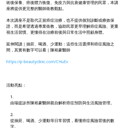
術後保養、癌後體力恢復、免疫力與抗衰健康管理的民眾，本講
座將提供更完整的醫師衛教觀點。
本次講座不是取代正規癌症治療，也不提供個別診斷或療效保
證，而是希望透過專業衛教，協助民眾更早理解癌症風險、更重
視生活習慣、更懂得在治療前後與日常生活中照顧身體。
延伸閱讀｜抽菸、喝酒、少運動：這些生活選擇和癌症風險之
間，其實有數字可以看｜陳裕豪醫師
https://p-beautyclinic.com/CHuEv
活動亮點：
由瑞提診所陳裕豪醫師親自解析癌症預防與生活風險管理。
從抽菸、喝酒、少運動等日常習慣，看懂癌症風險背後的數
字。