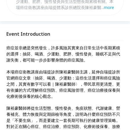
少運動、肥胖、慢性發炎與生活型態長期累積有關。本
場癌症衛教講座由瑞提體系診所總院長陳裕豪醫師主
...
more
講，從癌症預防、癌症風險、癌症治療後保養、化療術
後保養與日常健康管理切入，帶民眾理解如何用數字看
懂身體警訊，建立更有方向的防癌觀念。
Event Introduction
癌症並非總是突然發生，許多風險其實來自日常生活中長期累積
的選擇：抽菸、喝酒、少運動、肥胖、慢性發炎、睡眠不足與代
謝失衡，都可能一步步影響身體的癌症風險。
本場癌症衛教講座由瑞提診所陳裕豪醫師主講，延伸自瑞提診所
官網癌症文章〈抽菸、喝酒、少運動：這些生活選擇和癌症風險
之間，其實有數字可以看｜陳裕豪醫師〉，帶民眾用更清楚、更
有依據的方式理解癌症預防、癌症風險管理、癌症治療後保養與
化療術後保養的核心觀念。
陳裕豪醫師將從生活型態、慢性發炎、免疫狀態、代謝健康、營
養補充、體力恢復與定期篩檢等角度，說明為什麼癌症預防不只
是「不要生病」，而是要建立一套長期可執行的健康管理策略。
對於正在關心癌症、癌症治療、癌症預防、化療術後保養、放療