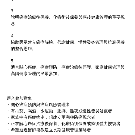
說明癌症治療後保養、化療術後保養與癌後健康管理的重要觀
念。
協助民眾建立癌症篩檢、代謝健康、慢性發炎管理與抗衰保養
的整合思維。
適合關心癌症、癌症預防、癌症治療後照護、家庭健康管理與
高階健康管理的民眾參加。
適合參加對象：
・關心癌症預防與癌症風險管理者
・有抽菸、喝酒、少運動、肥胖、熬夜或慢性發炎疑慮者
・家族中有癌症病史，想建立更完整防癌觀念者
・正在關心癌症治療後保養、化療術後保養或癌後體力恢復者
・希望透過醫師衛教建立長期健康管理策略者