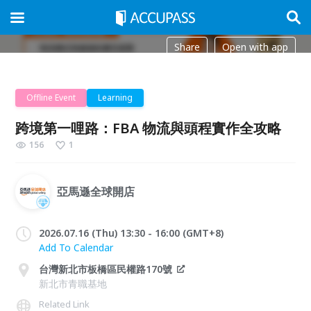
Share
Open with app
Offline Event
Learning
跨境第一哩路：FBA 物流與頭程實作全攻略
156
1
亞馬遜全球開店
2026.07.16 (Thu) 13:30 - 16:00 (GMT+8)
Add To Calendar
台灣新北市板橋區民權路170號
新北市青職基地
Related Link