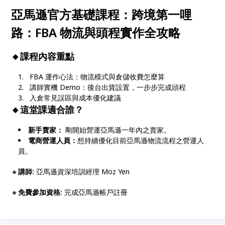
亞馬遜官方基礎課程：跨境第一哩
路：FBA 物流與頭程實作全攻略
🔸課程內容重點
FBA 運作心法：物流模式與倉儲收費怎麼算
講師實機 Demo：後台出貨設置，一步步完成頭程
入倉常見誤區與成本優化建議
🔸
這堂課適合誰？
新手賣家：
剛開始營運亞馬遜一年內之賣家。
電商營運人員
：
想持續優化目前亞馬遜物流流程之營運人
員。
🔸
講師:
亞馬遜資深培訓經理 Moz Yen
🔸
免費參加資格:
完成亞馬遜帳戶註冊